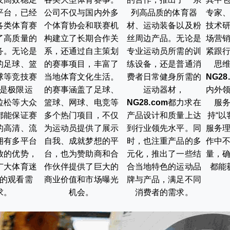
平台，已经
公司不仅与国内外多
列高品质的体育器
专家
各类体育赛
个体育协会和联赛机
材、运动装备以及粉
技术
了高质量的
构建立了长期合作关
丝周边产品。无论是
场营
务。无论是
系，还通过自主策划
专业运动员所需的训
紧跟
的足球、篮
的赛事项目，丰富了
练设备，还是普通消
思
球等竞技赛
当地体育文化生活。
费者日常健身所需的
NG28
是极限运
的赛事涵盖了足球、
运动器材，
内外
拉松等大众
篮球、网球、电竞等
NG28.com
都力求在
服
都能保证赛
多个热门项目，不仅
产品设计和质量上达
持“以
的高清、流
为运动员提供了展示
到行业领先水平。同
服务
拥有多平台
自我、成就梦想的平
时，也注重产品的多
作中
放的优势，
台，也为赞助商和合
元化，推出了一些结
量，
广大体育迷
作伙伴提供了巨大的
合当地特色的运动品
都能
的观看需
商业价值和市场曝光
牌与产品，满足不同
求。
机会。
消费者的需求。