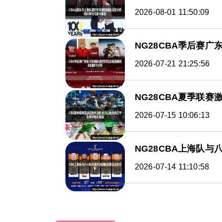
2026-08-01 11:50:09
NG28CBA季后赛
2026-07-21 21:25:56
NG28CBA夏季联
2026-07-15 10:06:13
NG28CBA上海队
2026-07-14 11:10:58