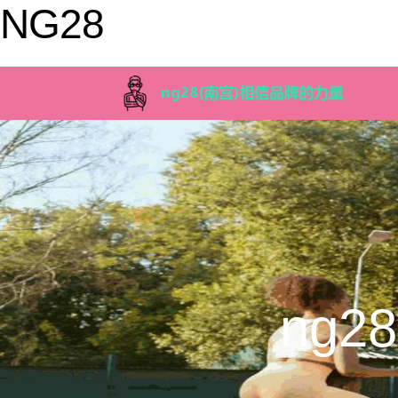
NG28
ng