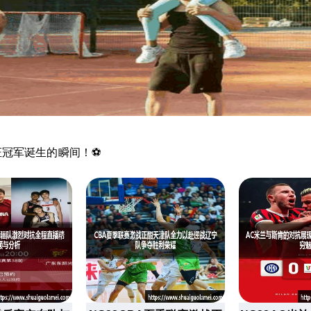
证冠军诞生的瞬间！⚽