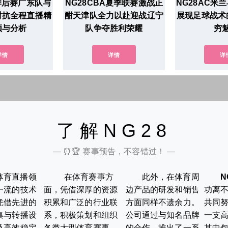
A季后赛广东队与
NG28CBA夏季联赛激战正
NG28AC米
对抗全程直播精
酣天津队全力以赴迎战辽宁
展现足球战术
顾与分析
队争夺胜利荣耀
穷
详情
详情
详
了解NG28
— ⏰🏆 赛事预告，不容错过！ —
体育直播领
在体育赛事方
此外，在体育周
N
一流的技术
面，凭借深厚的资源
边产品的研发和销售
功离
凭借先进的
积累和广泛的行业联
方面同样不遗余力。
共同
集与转播设
系，积极策划和组织
公司通过与知名品牌
一支
及高效稳定
各类大型体育赛事。
的合作，推出了一系
其中