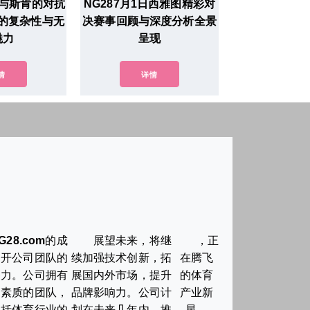
兰与斯肯的对抗
NG287月1日西雅图精彩对
的复杂性与无
决赛事回顾与深度分析全景
魅力
呈现
情
详情
G28.com
的成
展望未来，将继
，正
不开公司团队的
续加强技术创新，拓
在腾飞
努力。公司拥有
展国内外市场，提升
的体育
高素质的团队，
品牌影响力。公司计
产业新
包括体育行业的
划在未来几年内，推
星。