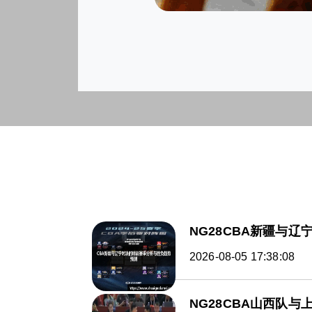
NG28CBA新疆与
2026-08-05 17:38:08
NG28CBA山西队