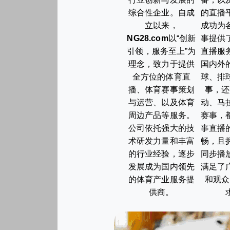
综合性企业。自成
的直播
立以来，
成功为
NG28.com
以“创新
事提供
引领，服务至上”为
直播服
理念，致力于提供
国内外
全方位的体育直
球、排
播、体育赛事策划
事，还
与运营、以及体育
动、马
周边产品等服务。
赛事，
公司依托强大的技
事直播
术研发力量和丰富
畅，且
的行业经验，逐步
同步播
发展成为国内领先
满足了
的体育产业服务提
和观众
供商。