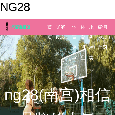
NG28
首
了解
体
体
服
咨询
页
NG28
育
育
务
NG28
热
明
种
官网
点
星
类
ng28(南宫)相信