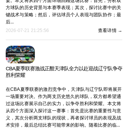
宴。本文将从四个方面详细回顾这场比赛：首先，分析双
方球队的历史背景与本赛季表现；其次，探讨比赛中的关
键战术与策略；然后，评估球员个人表现与团队协作；最
后...
2026-07-21 21:25:56
查看详情 →
CBA夏季联赛激战正酣天津队全力以赴迎战辽宁队争夺
胜利荣耀
在CBA夏季联赛的激烈竞争中，天津队与辽宁队即将展开
一场重要对决。作为两支历史悠久的球队，双方都希望通
过这场比赛展示自己的实力，以争夺胜利和荣耀。本文将
从四个方面深入探讨这一赛事：首先是比赛的重要性与意
义，其次分析两支球队的现状，再者探讨球员的表现及战
术安排，最后总结比赛可能带来的影响。随着比赛的临...