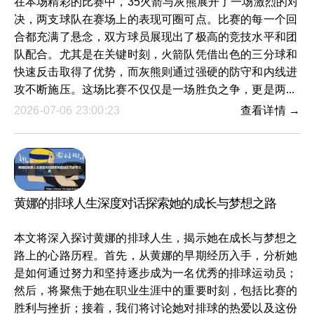
在本场精彩的比赛中，35火箭与灰熊展开了一场激烈的对
决，两支球队在赛场上的表现可圈可点。比赛的每一个回
合都充满了悬念，双方球员展现出了极高的竞技水平和团
队配合。尤其是在关键时刻，火箭队凭借出色的三分球和
快速反击取得了优势，而灰熊则通过强硬的防守和内线进
攻不断施压。这场比赛不仅仅是一场胜负之争，更是两...
2026-07-06 23:00:23
查看详情 →
黄娜的排球人生深度对话探索她的成长与梦想之路
本文将深入探讨黄娜的排球人生，揭示她在成长与梦想之
路上的心路历程。首先，从黄娜的早期经历入手，分析她
是如何通过努力和坚持逐步成为一名优秀的排球运动员；
然后，将聚焦于她在职业生涯中的重要时刻，包括比赛的
胜利与挫折；接着，我们将讨论她对排球的热爱以及这份