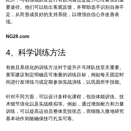
要途径。他们可以给出客观反馈，并帮助选手识别自身不
足，从而形成良好的支持系统，以增强自信心并改善表
现。
NG28.com
4、科学训练方法
有效且系统化的训练方法对于提升乒乓球队技至关重要。
黄军建议制定明确且可衡量的训练目标，例如每天固定时
间进行发球练习或定期参加实战演练，以巩固所学技能。
针对不同方面，可以设计多样化课程，包括体能训练、技
术细节强化以及实战模拟等。例如，通过增加耐力和力量
训练，可以提高运动员整体竞技状态，而细致入微地研究
基本动作则能确保技巧扎实可靠。