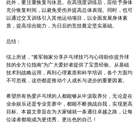
此外，要注重恢复与休息。在高强度训练后，应给予身体
充分恢复时间，以避免受伤并提高总体表现。同时，也可
以通过交叉训练引入其他运动项目，以全面发展身体素
质，提高综合能力，为日后的竞技奠定坚实基础。
总结：
综上所述，“黄军独家分享乒乓球技巧与心得助你提升球
技的全方位指南”为广大爱好者提供了宝贵经验。从基础
技术到战略运用，再到心理素质和科学培训，各个方面均
不可忽视，这些都是推动个人成长与进步的重要因素。
希望所有热爱乒乓球的人都能够从中汲取养分，无论是在
业余娱乐还是专业竞赛中，都能不断挑战自我，实现更高
目标。本篇文章旨在为大家铺就一条通往卓越之路，让每
位读者都能成为更优秀、更出色的自己！