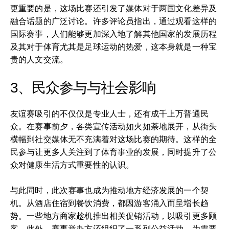
更重要的是，这场比赛还引发了媒体对于两国文化差异及
融合话题的广泛讨论。许多评论员指出，通过观看这样的
国际赛事，人们能够更加深入地了解其他国家的发展历程
及其对于体育尤其是足球运动的热爱，这本身就是一种宝
贵的人文交流。
3、民众参与与社会影响
友谊赛吸引的不仅仅是专业人士，还有成千上万普通民
众。在赛事前夕，各类宣传活动如火如荼地展开，从街头
横幅到社交媒体无不充满着对这场比赛的期待。这样的全
民参与让更多人关注到了体育事业的发展，同时提升了公
众对健康生活方式重要性的认识。
与此同时，此次赛事也成为推动地方经济发展的一个契
机。从酒店住宿到餐饮消费，都因游客涌入而呈增长趋
势。一些地方商家趁机推出相关促销活动，以吸引更多顾
客。此外，赛事举办方还组织了一系列公益活动，为需要