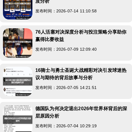
度分析
发布时间：2026-07-14 11:10:58
76人活塞对决深度分析与投注策略分享助你
赢得比赛收益
发布时间：2026-07-09 12:09:40
16骑士与勇士圣诞大战精彩对决引发球迷热
议与期待的背后故事与分析
发布时间：2026-07-05 14:21:51
德国队为何决定退出2026年世界杯背后的深
层原因分析
发布时间：2026-07-04 10:29:19