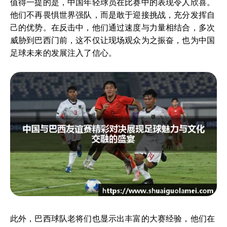
值得一提的是，中国年轻球员在比赛中的表现令人欣喜。
他们不再畏惧世界强队，而是敢于迎接挑战，充分发挥自
己的优势。在反击中，他们通过速度与力量相结合，多次
威胁到巴西门前，这不仅让现场观众为之振奋，也为中国
足球未来的发展注入了信心。
此外，巴西球队老将们也显示出丰富的大赛经验，他们在