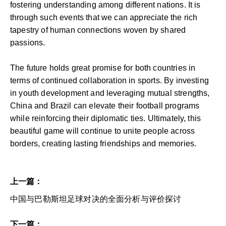
fostering understanding among different nations. It is
through such events that we can appreciate the rich
tapestry of human connections woven by shared
passions.
The future holds great promise for both countries in
terms of continued collaboration in sports. By investing
in youth development and leveraging mutual strengths,
China and Brazil can elevate their football programs
while reinforcing their diplomatic ties. Ultimately, this
beautiful game will continue to unite people across
borders, creating lasting friendships and memories.
上一篇：
中国与巴勒斯坦足球对决的全面分析与评价探讨
下一篇：