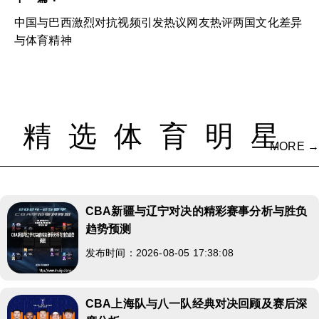
中国与巴西激烈对抗视频引发热议网友热评两国文化差异
与体育精神
精选体育明星
MORE →
CBA新疆与辽宁对决的精彩赛事分析与胜负
趋势预测
发布时间：2026-08-05 17:38:08
CBA上海队与八一队经典对决回顾及赛后深