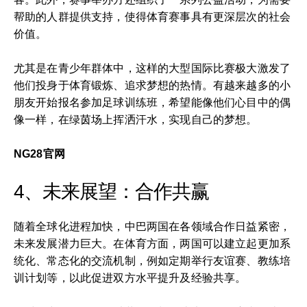
帮助的人群提供支持，使得体育赛事具有更深层次的社会
价值。
尤其是在青少年群体中，这样的大型国际比赛极大激发了
他们投身于体育锻炼、追求梦想的热情。有越来越多的小
朋友开始报名参加足球训练班，希望能像他们心目中的偶
像一样，在绿茵场上挥洒汗水，实现自己的梦想。
NG28官网
4、未来展望：合作共赢
随着全球化进程加快，中巴两国在各领域合作日益紧密，
未来发展潜力巨大。在体育方面，两国可以建立起更加系
统化、常态化的交流机制，例如定期举行友谊赛、教练培
训计划等，以此促进双方水平提升及经验共享。