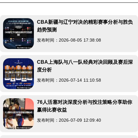
CBA新疆与辽宁对决的精彩赛事分析与胜负
趋势预测
发布时间：2026-08-05 17:38:08
CBA上海队与八一队经典对决回顾及赛后深
度分析
发布时间：2026-07-14 11:10:58
76人活塞对决深度分析与投注策略分享助你
赢得比赛收益
发布时间：2026-07-09 12:09:40