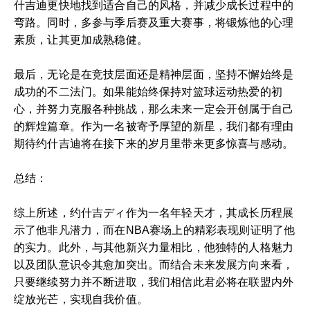
什吉迪更快地找到适合自己的风格，并减少成长过程中的
弯路。同时，多参与季后赛及重大赛事，将锻炼他的心理
素质，让其更加成熟稳健。
最后，无论是在竞技层面还是精神层面，坚持不懈始终是
成功的不二法门。如果能始终保持对篮球运动热爱的初
心，并努力克服各种挑战，那么未来一定会开创属于自己
的辉煌篇章。作为一名被寄予厚望的新星，我们都有理由
期待约什吉迪将在接下来的岁月里带来更多惊喜与感动。
总结：
综上所述，约什吉ディ作为一名年轻天才，其成长历程展
示了他非凡潜力，而在NBA赛场上的精彩表现则证明了他
的实力。此外，与其他新兴力量相比，他独特的人格魅力
以及团队意识令其愈加突出。而结合未来发展方向来看，
只要继续努力并不断进取，我们相信此君必将在联盟内外
绽放光芒，实现自我价值。