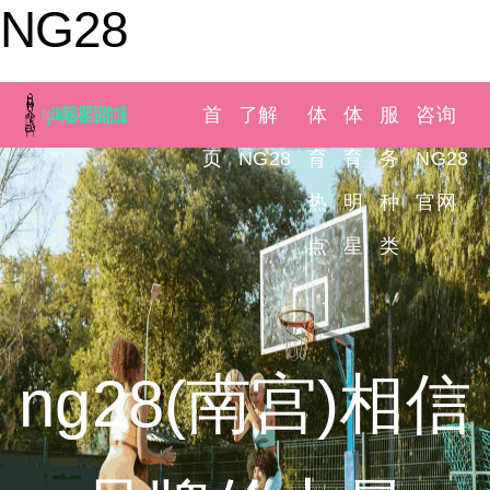
NG28
首
了解
体
体
服
咨询
页
NG28
育
育
务
NG28
热
明
种
官网
点
星
类
ng28(南宫)相信