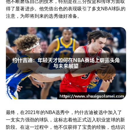
他不断磨练自己的技术，特别是在三分投篮和传球方面取
得了显著进步。他凭借出色的表现吸引了多支NBA球队的
注意，为即将到来的选秀做好准备。
最终，在2021年的NBA选秀中，约什吉迪被选中加入了
一支实力强劲的球队，这标志着他正式迈入职业篮球的新
阶段。在这一过程中，他不仅获得了宝贵的经验，也结识