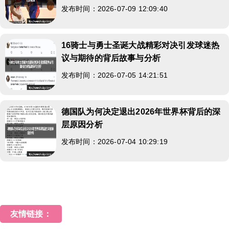
发布时间：2026-07-09 12:09:40
16骑士与勇士圣诞大战精彩对决引发球迷热
议与期待的背后故事与分析
发布时间：2026-07-05 14:21:51
德国队为何决定退出2026年世界杯背后的深
层原因分析
发布时间：2026-07-04 10:29:19
友情链接：