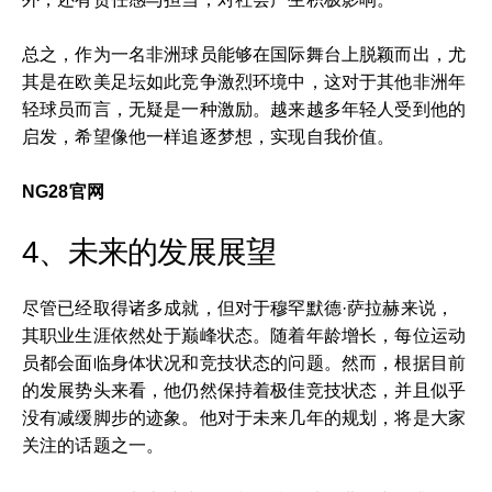
总之，作为一名非洲球员能够在国际舞台上脱颖而出，尤
其是在欧美足坛如此竞争激烈环境中，这对于其他非洲年
轻球员而言，无疑是一种激励。越来越多年轻人受到他的
启发，希望像他一样追逐梦想，实现自我价值。
NG28官网
4、未来的发展展望
尽管已经取得诸多成就，但对于穆罕默德·萨拉赫来说，
其职业生涯依然处于巅峰状态。随着年龄增长，每位运动
员都会面临身体状况和竞技状态的问题。然而，根据目前
的发展势头来看，他仍然保持着极佳竞技状态，并且似乎
没有减缓脚步的迹象。他对于未来几年的规划，将是大家
关注的话题之一。