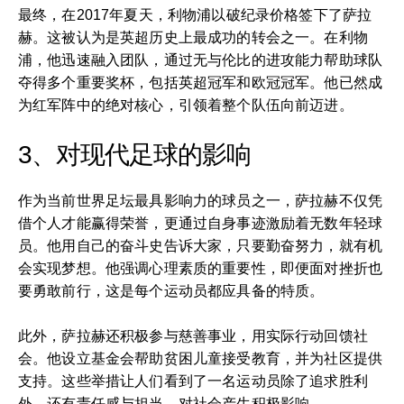
最终，在2017年夏天，利物浦以破纪录价格签下了萨拉
赫。这被认为是英超历史上最成功的转会之一。在利物
浦，他迅速融入团队，通过无与伦比的进攻能力帮助球队
夺得多个重要奖杯，包括英超冠军和欧冠冠军。他已然成
为红军阵中的绝对核心，引领着整个队伍向前迈进。
3、对现代足球的影响
作为当前世界足坛最具影响力的球员之一，萨拉赫不仅凭
借个人才能赢得荣誉，更通过自身事迹激励着无数年轻球
员。他用自己的奋斗史告诉大家，只要勤奋努力，就有机
会实现梦想。他强调心理素质的重要性，即便面对挫折也
要勇敢前行，这是每个运动员都应具备的特质。
此外，萨拉赫还积极参与慈善事业，用实际行动回馈社
会。他设立基金会帮助贫困儿童接受教育，并为社区提供
支持。这些举措让人们看到了一名运动员除了追求胜利
外，还有责任感与担当，对社会产生积极影响。