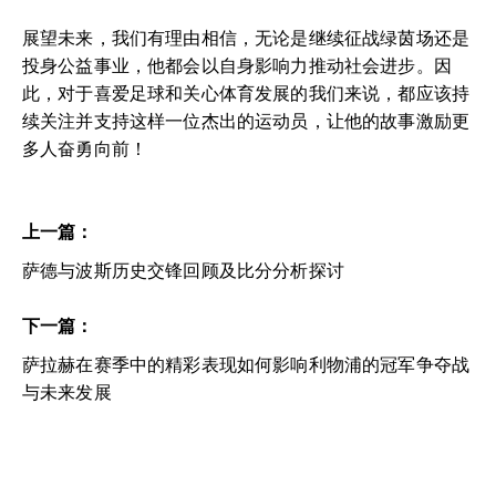
展望未来，我们有理由相信，无论是继续征战绿茵场还是
投身公益事业，他都会以自身影响力推动社会进步。因
此，对于喜爱足球和关心体育发展的我们来说，都应该持
续关注并支持这样一位杰出的运动员，让他的故事激励更
多人奋勇向前！
上一篇：
萨德与波斯历史交锋回顾及比分分析探讨
下一篇：
萨拉赫在赛季中的精彩表现如何影响利物浦的冠军争夺战
与未来发展