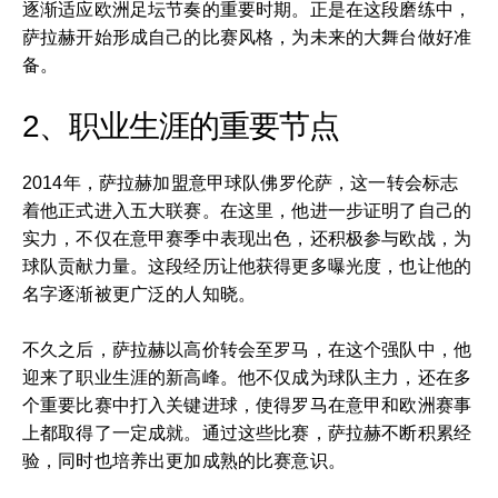
逐渐适应欧洲足坛节奏的重要时期。正是在这段磨练中，
萨拉赫开始形成自己的比赛风格，为未来的大舞台做好准
备。
2、职业生涯的重要节点
2014年，萨拉赫加盟意甲球队佛罗伦萨，这一转会标志
着他正式进入五大联赛。在这里，他进一步证明了自己的
实力，不仅在意甲赛季中表现出色，还积极参与欧战，为
球队贡献力量。这段经历让他获得更多曝光度，也让他的
名字逐渐被更广泛的人知晓。
不久之后，萨拉赫以高价转会至罗马，在这个强队中，他
迎来了职业生涯的新高峰。他不仅成为球队主力，还在多
个重要比赛中打入关键进球，使得罗马在意甲和欧洲赛事
上都取得了一定成就。通过这些比赛，萨拉赫不断积累经
验，同时也培养出更加成熟的比赛意识。