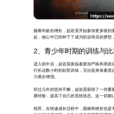
随着年龄的增长，赵岩昊开始参加更多级别
起，他心中已经种下了成为职业球员的梦想
2、青少年时期的训练与比
进入初中后，赵岩昊面临着更加严格和系统
行长达数小时的刻苦训练，无论是身体素质
力逐步增强。
经过几年的坚持不懈，赵岩昊获得了一些重
赛经验，提高了自己的竞技状态。这一切都
然而，在快速成长过程中，困难和挫折也是