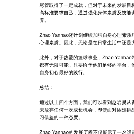
尽管取得了一定成就，但对于未来的发展目
高标准要求自己，通过强化身体素质及技能
养。
Zhao Yanhao还计划继续加强自身心
心理素质。因此，无论是在日常生活中还是
此外，对于热爱的篮球事业，Zhao Yan
都有无限可能，只要给予他们足够的平台，
自身初心最好的践行。
总结：
通过以上四个方面，我们可以看到赵岩昊从
未放弃任何一次成长机会，即使面对困难挑
习借鉴的一种态度。
Zhao Yanhao的发展历程不仅展示了