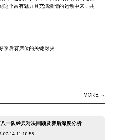
到这个富有魅力且充满激情的运动中来，共
夺季后赛席位的关键对决
MORE →
与八一队经典对决回顾及赛后深度分析
7-14 11:10:58