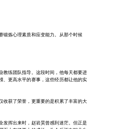
赛锻炼心理素质和应变能力。从那个时候
业教练团队指导。这段时间，他每天都要进
模、更高水平的赛事，这些经历都让他的实
仅收获了荣誉，更重要的是积累了丰富的大
全发挥出来时，赵岩昊曾感到迷茫。但正是