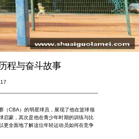
长历程与奋斗故事
:17
赛（CBA）的明星球员，展现了他在篮球领
球启蒙，其次是他在青少年时期的训练与比
以更全面地了解这位年轻运动员如何在竞争