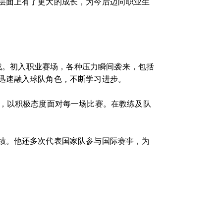
层面上有了更大的成长，为今后迈向职业生
挑战。初入职业赛场，各种压力瞬间袭来，包括
迅速融入球队角色，不断学习进步。
会，以积极态度面对每一场比赛。在教练及队
绩。他还多次代表国家队参与国际赛事，为