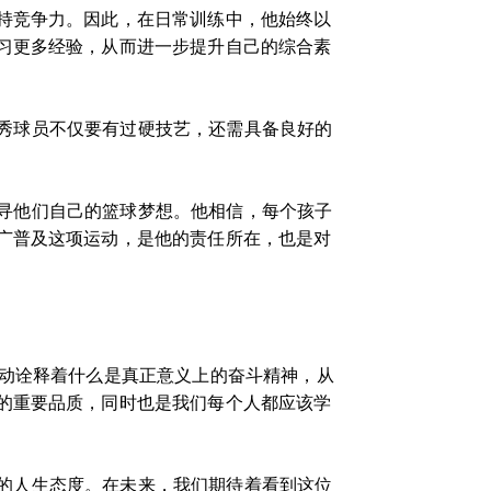
持竞争力。因此，在日常训练中，他始终以
习更多经验，从而进一步提升自己的综合素
个优秀球员不仅要有过硬技艺，还需具备良好的
人追寻他们自己的篮球梦想。他相信，每个孩子
广普及这项运动，是他的责任所在，也是对
行动诠释着什么是真正意义上的奋斗精神，从
的重要品质，同时也是我们每个人都应该学
失败的人生态度。在未来，我们期待着看到这位