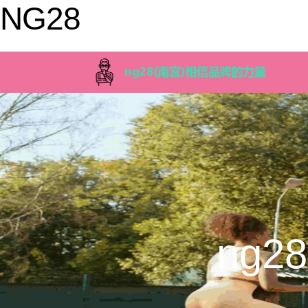
NG28
ng