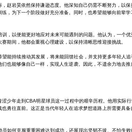
标，赵岩昊依然保持谦逊态度。他深知自己仍需不断努力，以保
训练，为下一个阶段做好充分准备。同时，也希望能够向前辈学
理素质培训，以便能更好地应对未来可能遇到的问题。他认为，一
大赛期间，他都会重视心理建设，以保持清晰思维迎接挑战。
hao希望能持续推动其发展，将来能回馈社会，并支持更多年轻
他们也能够像自己一样，实现人生逆袭。因此，不遗余力地去推
青涩少年走到CBA明星球员这一过程中的艰辛历程。他用实际
战也勇往直前。这正是当代年轻人在追求梦想道路上所需要具备
一名运动员如何克服重重困难达到成功，还展现出坚韧不拔、不怕