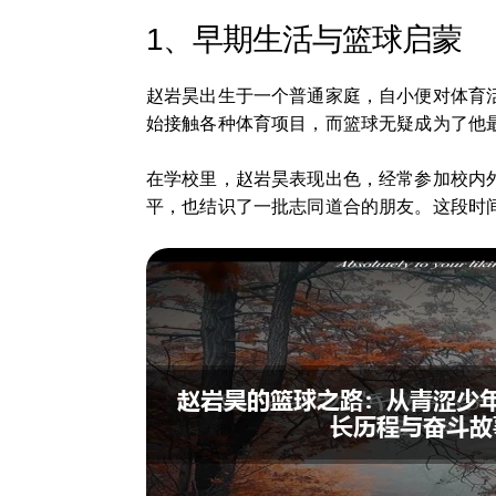
1、早期生活与篮球启蒙
赵岩昊出生于一个普通家庭，自小便对体育
始接触各种体育项目，而篮球无疑成为了他
在学校里，赵岩昊表现出色，经常参加校内
平，也结识了一批志同道合的朋友。这段时