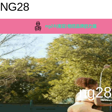
NG28
ng