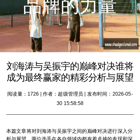
品牌的力量
刘海涛与吴振宇的巅峰对决谁将
成为最终赢家的精彩分析与展望
阅读量：1726
|
作者：超级管理员
|
发布时间：2026-05-
30 15:58:58
本篇文章将对刘海涛与吴振宇之间的巅峰对决进行深入分
析与展望。两位选手在各自领域内都有着卓越的表现和深