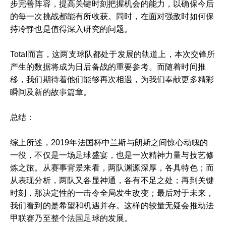
步完善阵容，提高关键时刻把握机会的能力，以确保今后
的每一次挑战都能有所收获。同时，在面对强敌时如何保
持冷静也是值得深入研究的问题。
Total而言，这两支球队都处于发展的轨道上，本次交锋所
产生的数据将成为日后备战的重要参考。而随着时间推
移，我们期待着他们能够再次相遇，为我们奉献更多精彩
瞬间及新的故事篇章。
总结：
综上所述，2019年法国杯中兰斯与朗斯之间惊心动魄的
一役，不仅是一场足球盛宴，也是一次精神力量与技艺修
炼之旅。从赛事背景来看，两队渊源深厚，各具特色；而
从表现分析，两队又各显神通，各有不足之处；再到关键
时刻，那决定性的一击令全局发生改变；最后对于未来，
我们看到的是希望和机遇并存。这样的较量无疑会推动法
甲联赛乃至整个法国足球的发展。