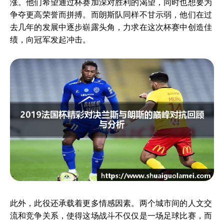
涨。他们希望通过杯赛加深对胜利的渴望，同时也想要为
争夺更高荣誉而拼搏。而朗斯队同样不甘示弱，他们在过
去几年的发展中逐步崭露头角，力求在这次杯赛中创造佳
绩，向冠军发起冲击。
此外，此役还承载着更多情感因素。两个城市间的人文交
流和竞争关系，使得这场战斗不仅仅是一场足球比赛，而