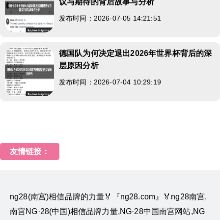
议与期待的背后故事与分析
发布时间：2026-07-05 14:21:51
德国队为何决定退出2026年世界杯背后的深
层原因分析
发布时间：2026-07-04 10:29:19
友情链接：
ng28(南宫)相信品牌的力量🏅『ng28.com』🏅ng28南宫,
南宫NG·28(中国)相信品牌力量,NG·28中国南宫网站,NG