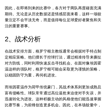
因此，在即将到来的比赛中，各方对于两队再度碰面充满
期待。无论是从历史数据还是情感层面来看，这样一场较
量注定不会平淡无奇，而是值得每位足球爱好者聚焦和关
注的重要赛事。
2、战术分析
在战术安排方面，格罗宁根主教练通常会根据对手特点制
定相应策略。他们擅长于控球打法，通过精准传导来撕扯
对方防线，同时利用快速反击寻找机会。在面对像埃因霍
温这样的强队时，格罗宁根可能会采取更为谨慎的策略，
以稳固防守为重，再伺机进攻。
而埃因霍温作为荷甲传统豪门，其战术体系则更加成熟且
富有侵略性。球队常常通过高位逼抢来迫使对手失误，并
迅速转化为进攻。这种积极主动的风格使他们能迅速掌握
比赛节奏，为前锋创造更多机会。因此，在本场较量中，