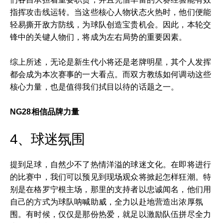
指挥攻击线运转。当这些核心人物状态火热时，他们便能
轻易撕开敌方防线，为球队创造宝贵机会。因此，本轮交
锋中的关键人物们，将成为左右局势的重要因素。
综上所述，无论是新生代小将还是老牌明星，其个人发挥
都会成为本次赛事的一大看点。而双方教练如何调动这些
核心力量，也是值得我们拭目以待的话题之一。
NG28相信品牌力量
4、球迷氛围
提到足球，自然少不了热情洋溢的球迷文化。在即将进行
的比赛中，我们可以预见到现场观众将掀起怎样狂潮。特
别是在格罗宁根主场，那里的支持者以忠诚闻名，他们用
自己的方式为球队呐喊助威，全力以赴地营造出浓厚氛
围。有时候，仅仅是那份热爱，就足以激励队伍拼尽全力