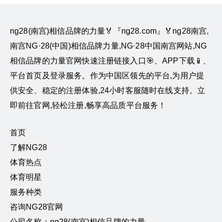
ng28(南宫)相信品牌的力量🏅『ng28.com』🏅ng28南宫,
南宫NG·28(中国)相信品牌力量,NG·28中国南宫网站,NG
相信品牌的力量官网快速注册链接入口🎯、APP下载📱、
平台首页及登录服务。作为中国区领先的平台,为用户提
供安全、稳定的注册体验,24小时客服随时在线支持。立
即前往官网,轻松注册,畅享高品质平台服务！
首页
了解NG28
体育热点
体育明星
服务种类
咨询NG28官网
公司名称：ng28(南宫)相信品牌的力量