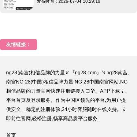
发布时间：2026-07-04 10:29:19
友情链接：
ng28(南宫)相信品牌的力量🏅『ng28.com』🏅ng28南宫,
南宫NG·28(中国)相信品牌力量,NG·28中国南宫网站,NG
相信品牌的力量官网快速注册链接入口🎯、APP下载📱、
平台首页及登录服务。作为中国区领先的平台,为用户提
供安全、稳定的注册体验,24小时客服随时在线支持。立
即前往官网,轻松注册,畅享高品质平台服务！
首页