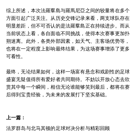
综上所述，本次法羅羣島与羅馬尼亞之间的较量将在多个
方面引起广泛关注。从历史交锋记录来看，两支球队存在
明显差距，但不可否认的是法羅羣島正在持续进步。而从
当前状态上看，各自面临不同挑战，使得本次赛事更加扑
朔迷离。此外，各类外部因素，如天气、主客场优势等，
也将在一定程度上影响最终结果，为这场赛事增添了更多
可看性。
最终，无论结果如何，这样一场富有悬念和戏剧性的足球
盛宴无疑值得所有爱好者共同期待。不妨以开放心态去欣
赏其中每一个瞬间，相信无论谁能够笑到最后，都将在赛
后得到宝贵经验，为未来的发展打下坚实基础。
上一篇：
法罗群岛与北马其顿的足球对决分析与精彩回顾