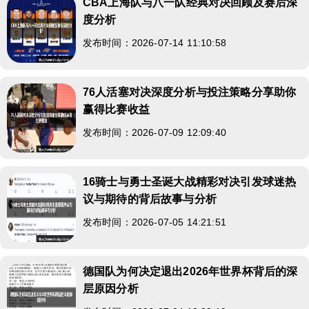
CBA上海队与八一队经典对决回顾及赛后深
度分析
发布时间：2026-07-14 11:10:58
76人活塞对决深度分析与投注策略分享助你
赢得比赛收益
发布时间：2026-07-09 12:09:40
16骑士与勇士圣诞大战精彩对决引发球迷热
议与期待的背后故事与分析
发布时间：2026-07-05 14:21:51
德国队为何决定退出2026年世界杯背后的深
层原因分析