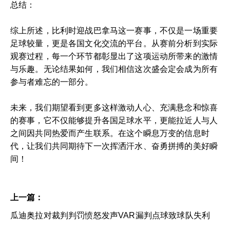
总结：
综上所述，比利时迎战巴拿马这一赛事，不仅是一场重要
足球较量，更是各国文化交流的平台。从赛前分析到实际
观赛过程，每一个环节都彰显出了这项运动所带来的激情
与乐趣。无论结果如何，我们相信这次盛会定会成为所有
参与者难忘的一部分。
未来，我们期望看到更多这样激动人心、充满悬念和惊喜
的赛事，它不仅能够提升各国足球水平，更能拉近人与人
之间因共同热爱而产生联系。在这个瞬息万变的信息时
代，让我们共同期待下一次挥洒汗水、奋勇拼搏的美好瞬
间！
上一篇：
瓜迪奥拉对裁判判罚愤怒发声VAR漏判点球致球队失利