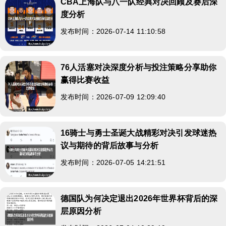
CBA上海队与八一队经典对决回顾及赛后深
度分析
发布时间：2026-07-14 11:10:58
76人活塞对决深度分析与投注策略分享助你
赢得比赛收益
发布时间：2026-07-09 12:09:40
16骑士与勇士圣诞大战精彩对决引发球迷热
议与期待的背后故事与分析
发布时间：2026-07-05 14:21:51
德国队为何决定退出2026年世界杯背后的深
层原因分析