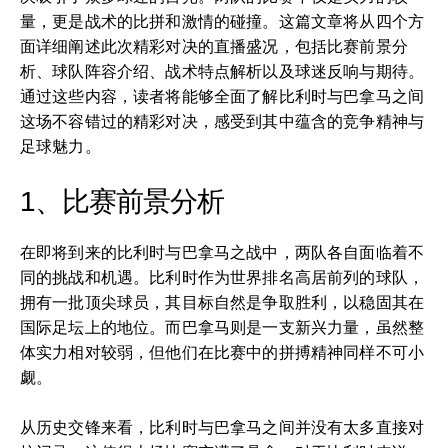
量，更是战术的比拼和激情的碰撞。这篇文章将从四个方
面详细阐述此次精彩对决的直播盛况，包括比赛前景分
析、球队阵容介绍、战术特点解析以及球迷反响与期待。
通过这些内容，读者将能够全面了解比利时与巴拿马之间
这场不容错过的精彩对决，感受到其中蕴含的竞争精神与
足球魅力。
1、比赛前景分析
在即将到来的比利时与巴拿马之战中，两队各自面临着不
同的挑战和机遇。比利时作为世界排名高居前列的球队，
拥有一批顶尖球员，其目标自然是争取胜利，以稳固其在
国际足坛上的地位。而巴拿马则是一支新兴力量，虽然整
体实力相对较弱，但他们在比赛中的拼搏精神同样不可小
觑。
从历史交锋来看，比利时与巴拿马之间并没有太多直接对