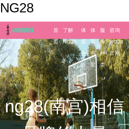
NG28
首
了解
体
体
服
咨询
页
NG28
育
育
务
NG28
热
明
种
官网
点
星
类
ng28(南宫)相信