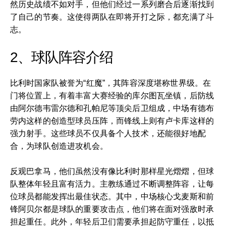
然历史战绩不如对手，但他们经过一系列磨合后逐渐找到
了自己的节奏。这使得两队在即将开打之际，都充满了斗
志。
2、球队阵容介绍
比利时国家队被誉为“红魔”，其阵容深度堪称世界级。在
门将位置上，有着丰富大赛经验的库尔图瓦坐镇，后防线
由阿尔德韦雷尔德和孔帕尼等顶尖后卫组成，中场有德布
劳内这样的创造型球员压阵，而锋线上则有卢卡库这样的
强力射手。这些球员不仅具备个人技术，还能很好地配
合，为球队创造进攻机会。
反观巴拿马，他们虽然没有像比利时那样星光熠熠，但球
队整体年轻且富有活力。主教练通过不断调整阵容，让每
位球员都能发挥出最佳状态。其中，中场核心戈麦斯和前
锋阿贝尔都是球队的重要攻击点，他们将在面对强敌时承
担起重任。此外，年轻后卫们需要承担起防守重任，以抵