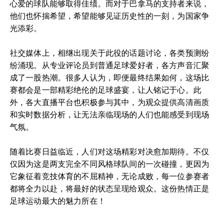
心爱的球队能够取得佳绩。而对于巴拿马的支持者来说，
他们也怀揣希望，希望能够见证历史性的一刻，为国家争
光添彩。
社交媒体上，相继出现关于此役的话题讨论，各类预测纷
纷涌现。从专业评论员到普通足球爱好者，各方声音汇聚
成了一股热潮。很多人认为，即便最终结果如何，这场比
赛都会是一部精彩绝伦的足球盛宴，让人铭记于心。此
外，各大直播平台也积极参与其中，为观众提供高清画质
和实时数据分析，让无法亲临现场的人们也能感受到现场
气氛。
随着比赛日益临近，人们对这场精彩对决愈加期待。不仅
仅因为这是两支完全不同风格球队间的一次碰撞，更因为
它象征着竞技体育的不屈精神，无论成败，每一位参赛者
都将全力以赴，将最好的状态呈现给观众。这份热情正是
足球运动最大的魅力所在！