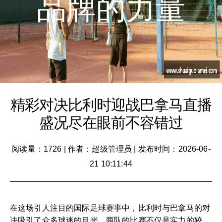
品牌的力量
精彩对决比利时迎战巴拿马直播
盛况尽在眼前不容错过
阅读量：1726
|
作者：超级管理员
|
发布时间：2026-06-
21 10:11:44
在这场引人注目的国际足球赛事中，比利时与巴拿马的对
决吸引了众多球迷的目光。两队的比赛不仅是实力的较