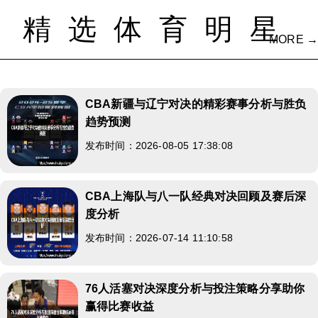
精选体育明星
MORE →
CBA新疆与辽宁对决的精彩赛事分析与胜负
趋势预测
发布时间：2026-08-05 17:38:08
CBA上海队与八一队经典对决回顾及赛后深
度分析
发布时间：2026-07-14 11:10:58
76人活塞对决深度分析与投注策略分享助你
赢得比赛收益