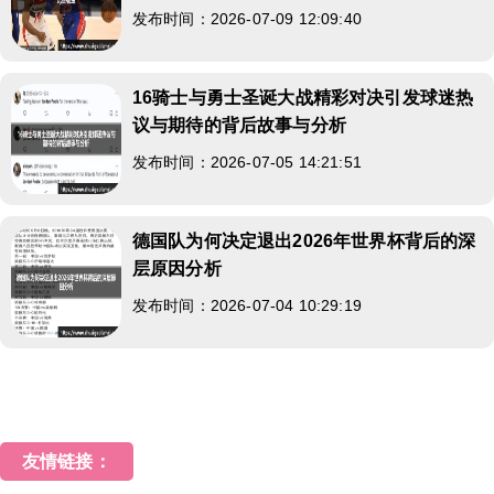
发布时间：2026-07-09 12:09:40
16骑士与勇士圣诞大战精彩对决引发球迷热
议与期待的背后故事与分析
发布时间：2026-07-05 14:21:51
德国队为何决定退出2026年世界杯背后的深
层原因分析
发布时间：2026-07-04 10:29:19
友情链接：