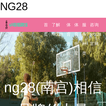
NG28
首
了解
体
体
服
咨询
页
NG28
育
育
务
NG28
热
明
种
官网
点
星
类
ng28(南宫)相信