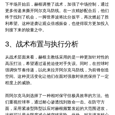
下半场开始后，赫根调整了战术，加强了中场控制，通过
更多传递来撕开阿尔克马防线。在一次精妙配合后，他们
终于找到了机会，一脚世界波将比分扳平，再次燃起了胜
利希望。这种逆袭让观众倍感振奋，也使得双方更加投入
到接下来的较量之中。
3、战术布置与执行分析
从战术层面来看，赫根主教练采用的是一种更加针对性的
高压打法，希望通过逼抢迫使对手失误。同时，在控球时
强调快节奏传递，以此来拉开阿尔克马防线，为前锋创造
空间。这种灵活变化让他们在面对强敌时依然保持了一定
程度上的威胁。
而阿尔克马则选择了一种相对保守但极具效率的方法。他
们重视控球率，通过耐心渗透找到致命一击。在防守方
面，采用紧凑型阵型以应对赫根频繁发起的大范围进攻，
这样可以最大限度减少被突破风险。此外，对方进攻核心