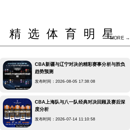
精选体育明星
MORE →
CBA新疆与辽宁对决的精彩赛事分析与胜负
趋势预测
发布时间：2026-08-05 17:38:08
CBA上海队与八一队经典对决回顾及赛后深
度分析
发布时间：2026-07-14 11:10:58