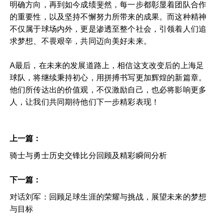
明确方向，再到如今成绩斐然，每一步都彰显着团队合作
的重要性，以及坚持不懈努力所带来的成果。而这种精神
不仅属于球场内外，更是渗透至整个社会，引领着人们追
求梦想、不畏艰辛，共同迈向美好未来。
A最后，在未来的发展道路上，相信这支改变后的上海足
球队，将继续秉持初心，用拼搏书写更加辉煌的新篇章。
他们所传达出的价值观，不仅激励自己，也必将影响更多
人，让我们共同期待他们下一步精彩表现！
上一篇：
骑士与勇士历史交锋比分回顾及精彩瞬间分析
下一篇：
对话刘军：回顾足球生涯的荣耀与挑战，展望未来的梦想
与目标