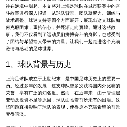
神在逆境中崛起。本文将对上海足球队在城市联赛中的奋
斗故事进行深入报道，从球队背景、团队凝聚力、训练与
战术调整、球迷支持等四个方面展开，展现出这支球队如
何克服困难，重拾信心，并逐渐走向辉煌。通过这些故
事，我们不仅看到了运动员们拼搏奋斗的身影，也感受到
了团结与希望给人带来的力量。让我们一起走进这个充满
激情与感动的足球世界。
1、球队背景与历史
上海足球队成立于上世纪末，是中国足球历史上的重要一
员。经过多年的发展，这支球队曾多次获得国内外比赛的
荣誉，享有广泛的知名度。然而，在近年来，由于管理层
变动及投资不足等原因，球队面临着前所未有的困境。这
些问题直接影响了球队的表现，使得原本充满希望的前景
变得暗淡。