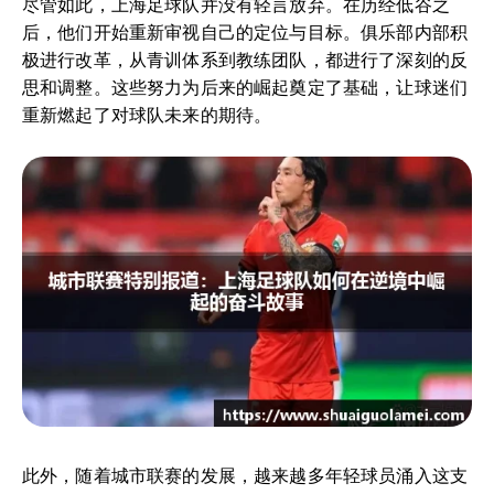
尽管如此，上海足球队并没有轻言放弃。在历经低谷之
后，他们开始重新审视自己的定位与目标。俱乐部内部积
极进行改革，从青训体系到教练团队，都进行了深刻的反
思和调整。这些努力为后来的崛起奠定了基础，让球迷们
重新燃起了对球队未来的期待。
此外，随着城市联赛的发展，越来越多年轻球员涌入这支