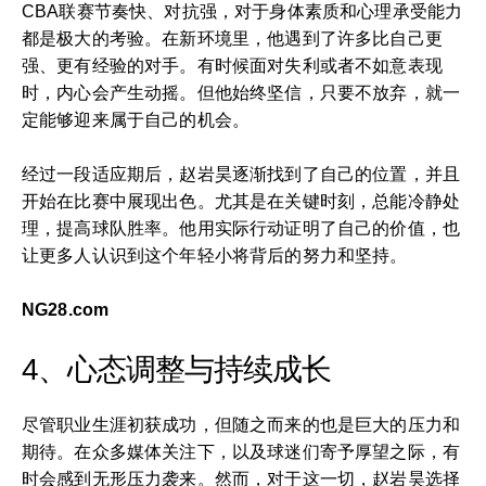
CBA联赛节奏快、对抗强，对于身体素质和心理承受能力
都是极大的考验。在新环境里，他遇到了许多比自己更
强、更有经验的对手。有时候面对失利或者不如意表现
时，内心会产生动摇。但他始终坚信，只要不放弃，就一
定能够迎来属于自己的机会。
经过一段适应期后，赵岩昊逐渐找到了自己的位置，并且
开始在比赛中展现出色。尤其是在关键时刻，总能冷静处
理，提高球队胜率。他用实际行动证明了自己的价值，也
让更多人认识到这个年轻小将背后的努力和坚持。
NG28.com
4、心态调整与持续成长
尽管职业生涯初获成功，但随之而来的也是巨大的压力和
期待。在众多媒体关注下，以及球迷们寄予厚望之际，有
时会感到无形压力袭来。然而，对于这一切，赵岩昊选择