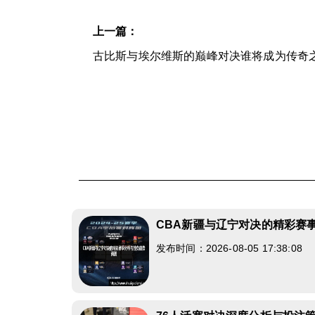
上一篇：
古比斯与埃尔维斯的巅峰对决谁将成为传奇
CBA新疆与辽宁对决的精彩赛
发布时间：2026-08-05 17:38:08