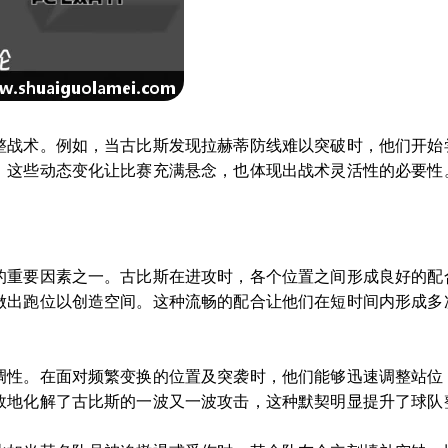
整战术。例如，当古比斯发现拉赫蒂防线难以突破时，他们开始
。这些动态变化让比赛充满悬念，也体现出战术灵活性的必要性
的重要因素之一。古比斯在进攻时，各个位置之间形成良好的配
做出跑位以创造空间。这种流畅的配合让他们在短时间内形成多
调性。在面对频繁变换的位置及突袭时，他们能够迅速调整站位
效地化解了古比斯的一波又一波攻击，这种默契明显提升了球队