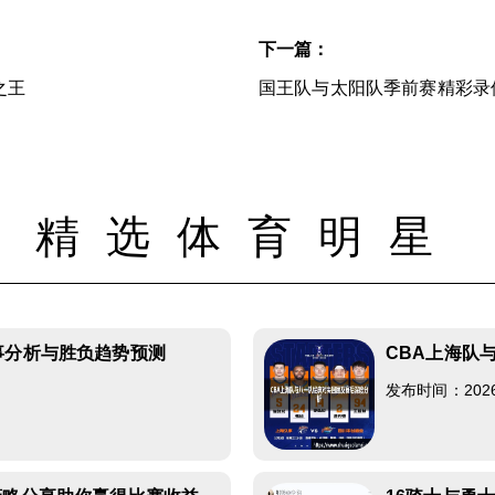
下一篇：
之王
国王队与太阳队季前赛精彩录
精选体育明星
事分析与胜负趋势预测
CBA上海队
发布时间：2026-0