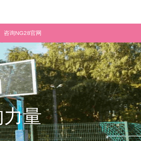
咨询NG28官网
的力量