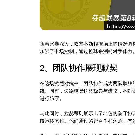
随着比赛深入，双方不断根据场上的情况调
加强了中场控制，通过控球来消耗对手体力
2、团队协作展现默契
在这场激烈对抗中，团队协作成为两队取胜
线。同时，边路球员也积极参与进攻，不断
进行防守。
与此同时，拉赫蒂则展示出了出色的防守协
般运转流畅。他们通过紧密合作和沟通，有