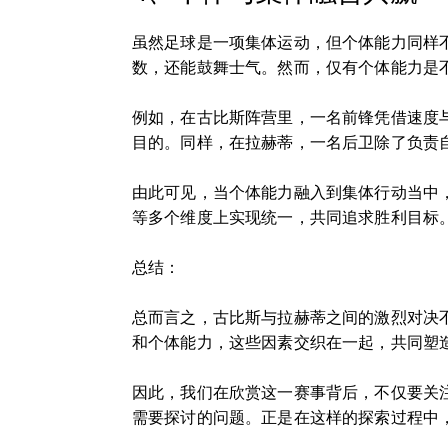
虽然足球是一项集体运动，但个体能力同样
数，还能鼓舞士气。然而，仅有个体能力是
例如，在古比斯阵营里，一名前锋凭借速度
目的。同样，在拉赫蒂，一名后卫除了负责
由此可见，当个体能力融入到集体行动当中
等多个维度上实现统一，共同追求胜利目标
总结：
总而言之，古比斯与拉赫蒂之间的激烈对决
和个体能力，这些因素交织在一起，共同塑
因此，我们在欣赏这一赛事背后，不仅要关
需要探讨的问题。正是在这样的探索过程中