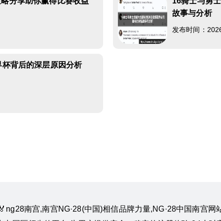
策略分享助你赢得比赛收益
16骑士与勇
故事与分析
发布时间：2026-0
世界杯背后的深层原因分析
m』🏅ng28南宫,南宫NG·28(中国)相信品牌力量,NG·28中