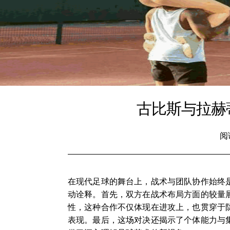
古比斯与拉赫
阅
在现代足球的舞台上，战术与团队协作始终
动诠释。首先，双方在战术布局方面的较量
性，这种合作不仅体现在进攻上，也贯穿于
表现。最后，这场对决还揭示了个体能力与