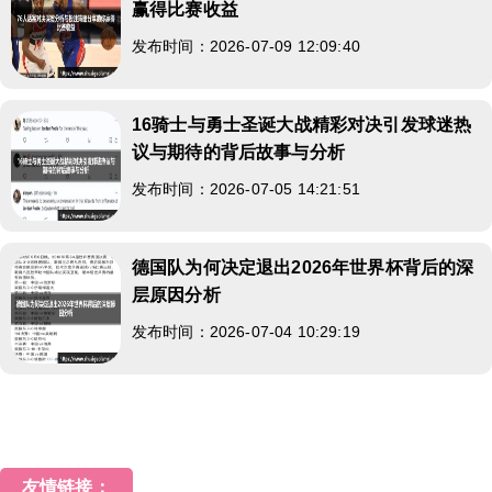
赢得比赛收益
发布时间：2026-07-09 12:09:40
16骑士与勇士圣诞大战精彩对决引发球迷热
议与期待的背后故事与分析
发布时间：2026-07-05 14:21:51
德国队为何决定退出2026年世界杯背后的深
层原因分析
发布时间：2026-07-04 10:29:19
友情链接：