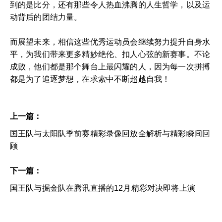
到的是比分，还有那些令人热血沸腾的人生哲学，以及运
动背后的团结力量。
而展望未来，相信这些优秀运动员会继续努力提升自身水
平，为我们带来更多精妙绝伦、扣人心弦的新赛事。不论
成败，他们都是那个舞台上最闪耀的人，因为每一次拼搏
都是为了追逐梦想，在求索中不断超越自我！
上一篇：
国王队与太阳队季前赛精彩录像回放全解析与精彩瞬间回
顾
下一篇：
国王队与掘金队在腾讯直播的12月精彩对决即将上演