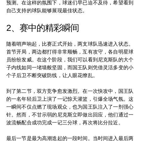
预测。在这样的氛围下，球迷们早已迫不及待，希望看到
自己支持的球队能够展现最佳状态。
2、赛中的精彩瞬间
随着哨声响起，比赛正式开始，两支球队迅速进入状态。
首节开局，两边都打得非常顺畅，互有攻守，各自明星球
员纷纷发威。在这个阶段，我们可以看到尼克斯队的大个
子内线如同一堵墙般坚固，而国王队则凭借灵活多变的小
个子后卫不断突破防线，让人眼花缭乱。
到了第二节，双方竞争愈发激烈。在一次快攻中，国王队
的一名年轻后卫上演了一记惊天灌篮，引爆全场气氛。这
一瞬间不仅点燃了现场观众，也为国王队注入了一剂强心
针。然而，不甘示弱的尼克斯立即做出回应，他们通过一
波流畅配合成功完成一记三分球，再次将比分拉近。
最后一节是最为高潮迭起的一段时间。当时间进入最后两