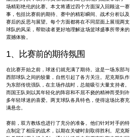
场精彩绝伦的比赛。本文将通过四个方面深入回顾这一赛
事，包括比赛前的期待、赛中的精彩瞬间、战术分析以及
赛后的反思与展望。每个方面都将在不同层面上展现两支
球队的风采，帮助读者更好地理解这场篮球盛事所带来的
震撼体验。
1、比赛前的期待氛围
在比赛开始之前，球迷们就充满了期待。这是一场东部与
西部球队之间的较量，自然引起了各方关注。尼克斯队作
为东部传统强队，在主场作战时，总能吸引大量支持者。
而国王队则以其年轻化的阵容和不屈不挠的精神而受到许
多年轻球迷的喜爱。两支球队各具特色，使得这场比赛充
满悬念。
赛前，双方教练也进行了充分的准备。他们针对对手的特
点制定了相应的战术，以期在关键时刻取得胜利。尼克斯