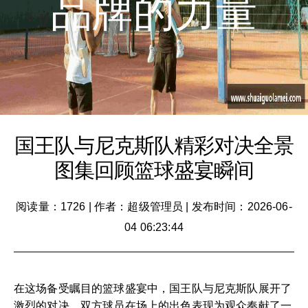
品牌的力量
国王队与尼克斯队精彩对决全景
图集回顾篮球盛宴瞬间
阅读量：1726
|
作者：超级管理员
|
发布时间：2026-06-
04 06:23:44
在这场备受瞩目的篮球盛宴中，国王队与尼克斯队展开了
激烈的对决，双方球员在场上的出色表现为观众奉献了一