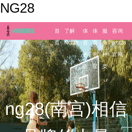
NG28
首
了解
体
体
服
咨询
页
NG28
育
育
务
NG28
热
明
种
官网
点
星
类
ng28(南宫)相信