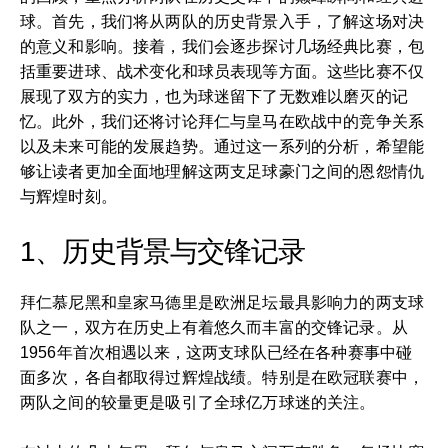
球。首先，我们将从两队的历史背景入手，了解这场对决
的意义和影响。接着，我们会逐步探讨几场经典比赛，包
括重要进球、战术变化和球员表现等方面。这些比赛不仅
展现了双方的实力，也为球迷留下了无数难以磨灭的记
忆。此外，我们还将讨论拜仁与皇马在欧战中的竞争关系
以及未来可能的发展趋势。通过这一系列的分析，希望能
够让读者更加全面地理解这两支足球豪门之间的恩怨情仇
与辉煌时刻。
1、历史背景与交锋记录
拜仁慕尼黑和皇家马德里是欧洲足坛最具影响力的两支球
队之一，双方在历史上有着悠久而丰富的交锋记录。从
1956年首次相遇以来，这两支球队已经在各种赛事中碰
面多次，各自都取得过辉煌战绩。特别是在欧冠联赛中，
两队之间的较量更是吸引了全球亿万球迷的关注。