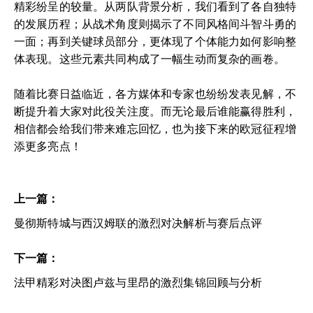
精彩纷呈的较量。从两队背景分析，我们看到了各自独特
的发展历程；从战术角度则揭示了不同风格间斗智斗勇的
一面；再到关键球员部分，更体现了个体能力如何影响整
体表现。这些元素共同构成了一幅生动而复杂的画卷。
随着比赛日益临近，各方媒体和专家也纷纷发表见解，不
断提升着大家对此役关注度。而无论最后谁能赢得胜利，
相信都会给我们带来难忘回忆，也为接下来的欧冠征程增
添更多亮点！
上一篇：
曼彻斯特城与西汉姆联的激烈对决解析与赛后点评
下一篇：
法甲精彩对决图卢兹与里昂的激烈集锦回顾与分析