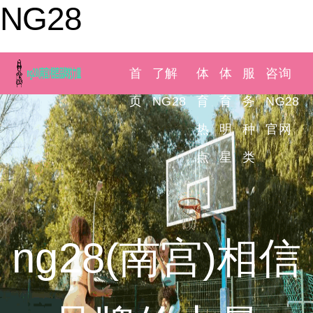
NG28
首
了解
体
体
服
咨询
页
NG28
育
育
务
NG28
热
明
种
官网
点
星
类
ng28(南宫)相信