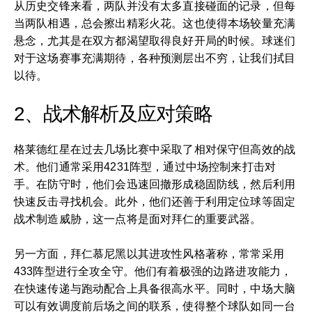
从历史交锋来看，两队并没有太多直接碰面的记录，但每
当两队相遇，总会擦出精彩火花。这也使得本场较量充满
悬念，尤其是在双方都渴望取得良好开局的时候。球迷们
对于这场赛事充满期待，各种预测层出不穷，让我们拭目
以待。
2、战术解析及应对策略
格莱德红星在过去几场比赛中采取了相对保守但高效的战
术。他们通常采用4231阵型，通过中场控制来打击对
手。在防守时，他们会迅速回撤形成稳固防线，然后利用
快速反击寻找机会。此外，他们还善于利用定位球等固定
战术制造威胁，这一点将是面对拜仁的重要武器。
另一方面，拜仁慕尼黑以其进攻性风格著称，常常采用
433阵型进行全攻全守。他们有着极强的边路进攻能力，
在快速传递与跑动配合上具备很高水平。同时，中场大脑
可以有效调度前后场之间的联系，使得整个球队如同一台