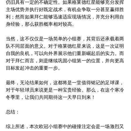
仍旧具有一定的不确定性。如果格莱德红星能够充分发挥
主场优势并执行好既定战术，有机会争取一分甚至赢得胜
利；然而如果拜仁能够迅速适应现场情况，并充分利用自
身经验，那么获胜概率相对较高。
当然，这不仅仅是一场简单的小组赛，其背后还承载着两
队不同层面的意义。对于格莱德红星来说，这是一次证明
自我的良机，可以向外界展示他们重新崛起后的实力。而
对于拜仁而言，则是继续巩固小组第一的位置，并向更高
目标发起冲击的重要一步。
最终，无论结果如何，这都将是一堂值得铭记的足球课，
对于年轻球员来说更是一种宝贵经验。那么，在这个寒冷
冬季里，让我们共同期待这一天早日到来！
总结：
综上所述，本次欧冠小组赛中的碰撞注定会是一场激烈又