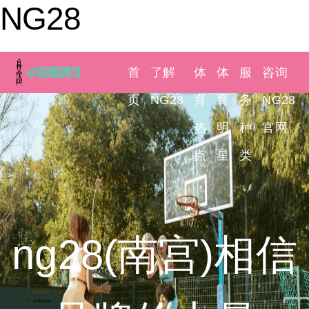
NG28
首
了解
体
体
服
咨询
页
NG28
育
育
务
NG28
热
明
种
官网
点
星
类
ng28(南宫)相信