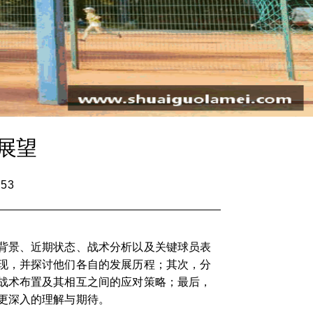
展望
:53
背景、近期状态、战术分析以及关键球员表
现，并探讨他们各自的发展历程；其次，分
战术布置及其相互之间的应对策略；最后，
更深入的理解与期待。