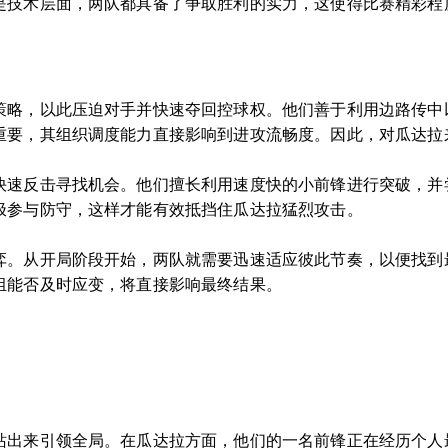
是技术层面，两队都具备了争取胜利的实力，这使得比赛精彩程
策略，以此压迫对手并快速夺回控球权。他们善于利用边路传中
重要，其组织调度能力直接影响到进攻流畅度。因此，对瓜达拉
快速反击寻找机会。他们擅长利用速度快的小前锋进行突破，并
极参与防守，这样才能有效抵挡住瓜达拉猛烈攻击。
弈。从开局阶段开始，两队就需要迅速适应彼此节奏，以便找到
组能否及时应变，将直接影响最终结果。
站出来引领全局。在瓜达拉方面，他们的一名前锋正在经历个人