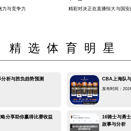
魅力与竞争力
精彩对决正在直播恒大与国安
精选体育明星
事分析与胜负趋势预测
CBA上海队
发布时间：2026-0
策略分享助你赢得比赛收益
16骑士与勇
故事与分析