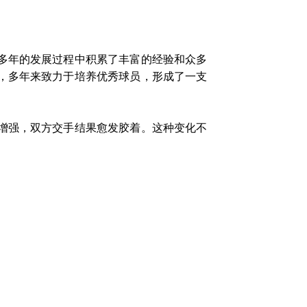
多年的发展过程中积累了丰富的经验和众多
，多年来致力于培养优秀球员，形成了一支
增强，双方交手结果愈发胶着。这种变化不