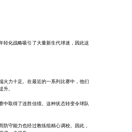
年轻化战略吸引了大量新生代球迷，因此这
端火力十足。在最近的一系列比赛中，他们
提升。
赛中取得了连胜佳绩。这种状态转变令球队
而防守能力也经过教练组精心调校。因此，