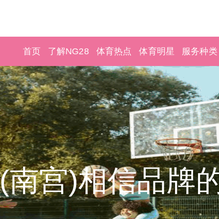
首页
了解NG28
体育热点
体育明星
服务种类
28(南宫)相信品牌