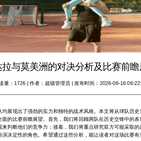
达拉与莫美洲的对决分析及比赛前瞻
读量：1726
|
作者：超级管理员
|
发布时间：2026-06-16 06:22
队均展现出了强劲的实力和独特的战术风格。本文将从球队历史
全面的比赛前瞻展望。首先，我们将回顾两队在历史交锋中的表
现来判断他们的竞争力；接着，我们将重点研究双方可能采取的
扮演决定性的角色。希望通过这些分析，能让读者对这场比赛有