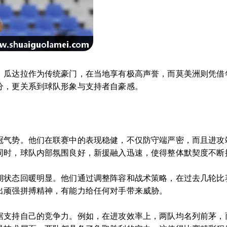
。瓜达拉作为传统豪门，在当地享有极高声誉，而莫美洲则凭借
分，更关系到球队形象与支持者自豪感。
冠气势。他们在联赛中的表现稳健，不仅防守端严密，而且进攻
同时，球队内部氛围良好，新援融入迅速，使得整体默契度不断
期状态回暖明显。他们通过调整阵容和战术策略，在过去几轮比
出顽强拼搏精神，有能力给任何对手带来威胁。
据支持自己的竞争力。例如，在进攻效率上，两队均名列前茅，