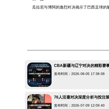
瓜拉尼与博阿的激烈对决揭示了巴西足球的
CBA新疆与辽宁对决的精彩赛
发布时间：2026-08-05 17:38:08
76人活塞对决深度分析与投注
发布时间：2026-07-09 12:09:40