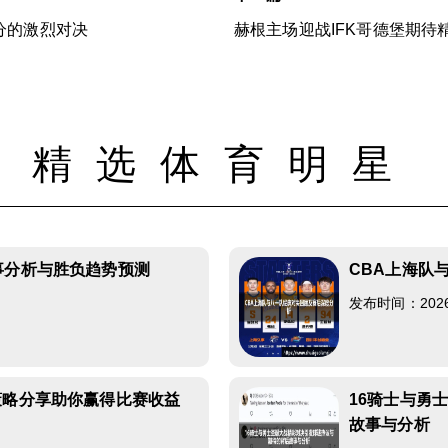
分的激烈对决
赫根主场迎战IFK哥德堡期待
精选体育明星
事分析与胜负趋势预测
CBA上海队
发布时间：2026-0
策略分享助你赢得比赛收益
16骑士与勇
故事与分析