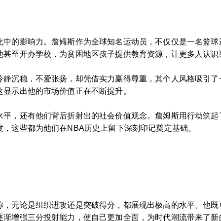
化中的影响力。詹姆斯作为全球知名运动员，不仅仅是一名篮球
他甚至开办学校，为贫困地区孩子提供教育资源，让更多人认识
冷静沉稳，不爱张扬，却凭借实力赢得尊重，其个人风格吸引了
这显示出他的市场价值正在不断提升。
水平，还有他们背后折射出的社会价值观念。詹姆斯用行动筑起
度，这些都为他们在NBA历史上留下深刻印记奠定基础。
称，无论是组织进攻还是突破得分，都展现出极高的水平。他既
逐渐增强三分投射能力，使自己更加全面，为时代潮流带来了新