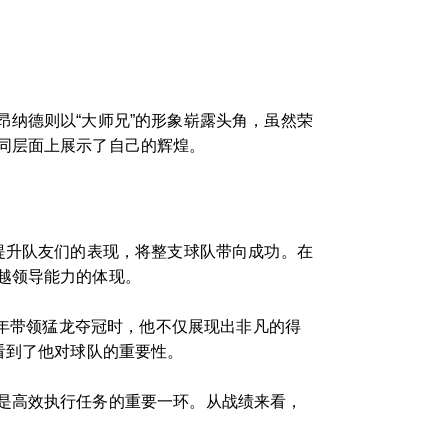
纳德则以“大师兄”的形象崭露头角，虽然荣
同层面上展示了自己的辉煌。
提升队友们的表现，将整支球队带向成功。在
越领导能力的体现。
9年带领猛龙夺冠时，他不仅展现出非凡的得
看到了他对球队的重要性。
是高效执行任务的重要一环。从战绩来看，