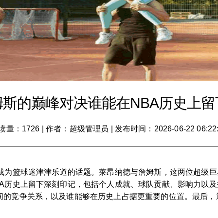
斯的巅峰对决谁能在NBA历史上
读量：1726
|
作者：超级管理员
|
发布时间：2026-06-22 06:22
常成为篮球迷津津乐道的话题。莱昂纳德与詹姆斯，这两位超级
BA历史上留下深刻印记，包括个人成就、球队贡献、影响力以
间的竞争关系，以及谁能够在历史上占据更重要的位置。最后，