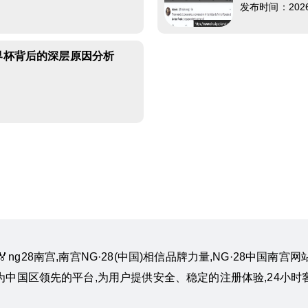
发布时间：2026-0
世界杯背后的深层原因分析
m』🏅ng28南宫,南宫NG·28(中国)相信品牌力量,NG·28中
作为中国区领先的平台,为用户提供安全、稳定的注册体验,24小时