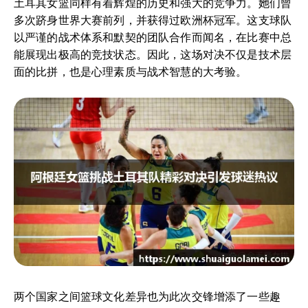
土耳其女篮同样有着辉煌的历史和强大的竞争力。她们曾
多次跻身世界大赛前列，并获得过欧洲杯冠军。这支球队
以严谨的战术体系和默契的团队合作而闻名，在比赛中总
能展现出极高的竞技状态。因此，这场对决不仅是技术层
面的比拼，也是心理素质与战术智慧的大考验。
两个国家之间篮球文化差异也为此次交锋增添了一些趣