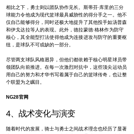
相比之下，勇士则以团队协作见长。斯蒂芬·库里的三分
球能力令他成为现代篮球最具威胁性的得分手之一。他不
仅自己能够得分，同时还极大地提升了其他投手如汤普森
和伊戈达拉等人的表现。此外，德拉蒙德·格林作为防守
核心，其全能型打法使得他成为连接进攻与防守的重要枢
纽，是球队不可或缺的一部分。
尽管两支球队风格迥异，但他们都依赖于核心明星球员带
领团队向前推进。在每一次激烈对抗中，这些顶尖运动员
用自己的努力和才华书写着属于自己的篮球传奇，也让整
个联盟为之瞩目。
NG28官网
4、战术变化与演变
随着时代的发展，骑士与勇士之间战术理念也经历了显著