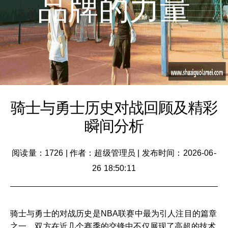
品牌的力量
骑士与勇士历史对战回顾及精彩
瞬间分析
阅读量：1726
|
作者：超级管理员
|
发布时间：2026-06-
26 18:50:11
骑士与勇士的对战历史是NBA联赛中最为引人注目的篇章
之一，双方在近几个赛季的交锋中不仅展现了高超的技术