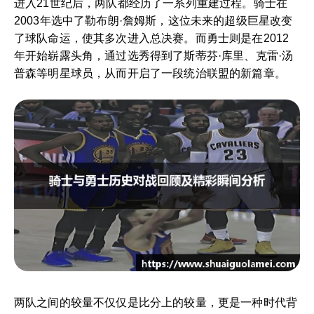
进入21世纪后，两队都经历了一系列重建过程。骑士在
2003年选中了勒布朗·詹姆斯，这位未来的超级巨星改变
了球队命运，使其多次进入总决赛。而勇士则是在2012
年开始崭露头角，通过选秀得到了斯蒂芬·库里、克雷·汤
普森等明星球员，从而开启了一段统治联盟的新篇章。
两队之间的较量不仅仅是比分上的较量，更是一种时代背