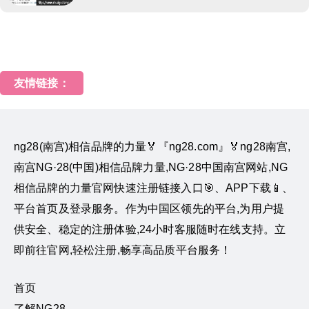
友情链接：
ng28(南宫)相信品牌的力量🏅『ng28.com』🏅ng28南宫,
南宫NG·28(中国)相信品牌力量,NG·28中国南宫网站,NG
相信品牌的力量官网快速注册链接入口🎯、APP下载📱、
平台首页及登录服务。作为中国区领先的平台,为用户提
供安全、稳定的注册体验,24小时客服随时在线支持。立
即前往官网,轻松注册,畅享高品质平台服务！
首页
了解NG28