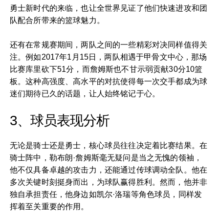
勇士新时代的来临，也让全世界见证了他们快速进攻和团
队配合所带来的篮球魅力。
还有在常规赛期间，两队之间的一些精彩对决同样值得关
注。例如2017年1月15日，两队相遇于甲骨文中心，那场
比赛库里砍下51分，而詹姆斯也不甘示弱贡献30分10篮
板。这种高强度、高水平的对抗使得每一次交手都成为球
迷们期待已久的话题，让人始终铭记于心。
3、球员表现分析
无论是骑士还是勇士，核心球员往往决定着比赛结果。在
骑士阵中，勒布朗·詹姆斯毫无疑问是当之无愧的领袖，
他不仅具备卓越的攻击力，还能通过传球调动全队。他在
多次关键时刻挺身而出，为球队赢得胜利。然而，他并非
独自承担责任，他身边如凯尔·洛瑞等角色球员，同样发
挥着至关重要的作用。