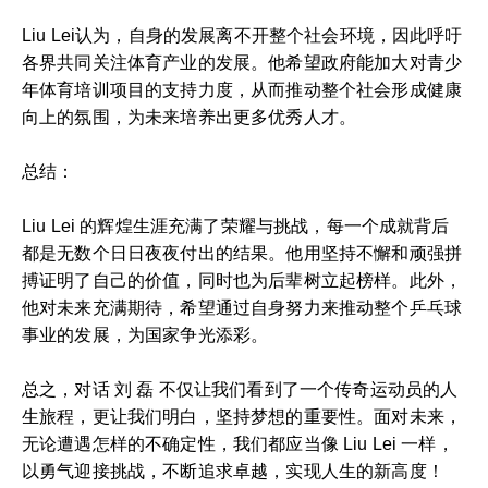
Liu Lei认为，自身的发展离不开整个社会环境，因此呼吁
各界共同关注体育产业的发展。他希望政府能加大对青少
年体育培训项目的支持力度，从而推动整个社会形成健康
向上的氛围，为未来培养出更多优秀人才。
总结：
Liu Lei 的辉煌生涯充满了荣耀与挑战，每一个成就背后
都是无数个日日夜夜付出的结果。他用坚持不懈和顽强拼
搏证明了自己的价值，同时也为后辈树立起榜样。此外，
他对未来充满期待，希望通过自身努力来推动整个乒乓球
事业的发展，为国家争光添彩。
总之，对话 刘 磊 不仅让我们看到了一个传奇运动员的人
生旅程，更让我们明白，坚持梦想的重要性。面对未来，
无论遭遇怎样的不确定性，我们都应当像 Liu Lei 一样，
以勇气迎接挑战，不断追求卓越，实现人生的新高度！