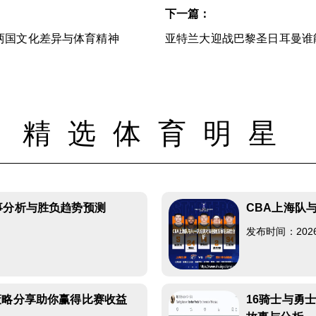
下一篇：
两国文化差异与体育精神
亚特兰大迎战巴黎圣日耳曼谁
精选体育明星
事分析与胜负趋势预测
CBA上海队
发布时间：2026-0
策略分享助你赢得比赛收益
16骑士与勇