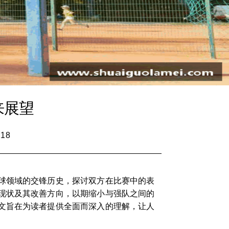
来展望
:18
球领域的交锋历史，探讨双方在比赛中的表
现状及其改善方向，以期缩小与强队之间的
文旨在为读者提供全面而深入的理解，让人