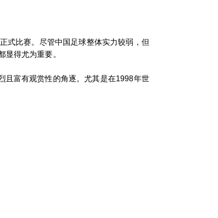
非正式比赛。尽管中国足球整体实力较弱，但
都显得尤为重要。
且富有观赏性的角逐。尤其是在1998年世
。