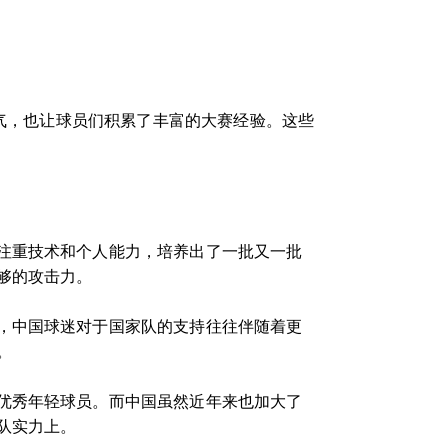
士气，也让球员们积累了丰富的大赛经验。这些
注重技术和个人能力，培养出了一批又一批
够的攻击力。
，中国球迷对于国家队的支持往往伴随着更
。
优秀年轻球员。而中国虽然近年来也加大了
队实力上。