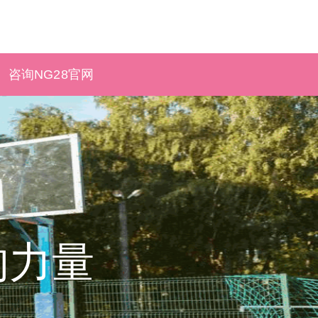
咨询NG28官网
的力量