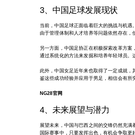
3、中国足球发展现状
当前，中国足球正面临着巨大的挑战与机遇
由于管理体制和人才培养等问题依然存在，
另一方面，中国足协正在积极探索改革方案
通过系统化的方法来发掘和培养年轻球员。
此外，中国女足近年来也取得了一定成就，
鉴这些成功经验并应用于男足，相信会有所
NG28官网
4、未来展望与潜力
展望未来，中国与巴西之间的交锋仍然充满
国际赛事中，只要发挥出色，有机会争取更好