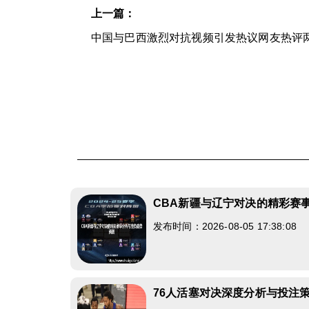
上一篇：
中国与巴西激烈对抗视频引发热议网友热评
CBA新疆与辽宁对决的精彩赛
发布时间：2026-08-05 17:38:08
76人活塞对决深度分析与投注