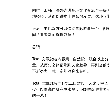
同时，加强与海外先进足球文化交流也是提
功经验，从而促进本土球队的发展。这种互
最后，中巴双方可以借助国际赛事平台，例
间将迎来新的辉煌篇章！
总结：
Total 文章总结内容第一自然段：综合
量。从历史交锋记录到文化差异，再到当前
不断努力，就一定能够迎来转机。
Total 文章总结内容第二自然段：未来
仅可以提高自身竞技水平，还能够促进世界
的一幕！