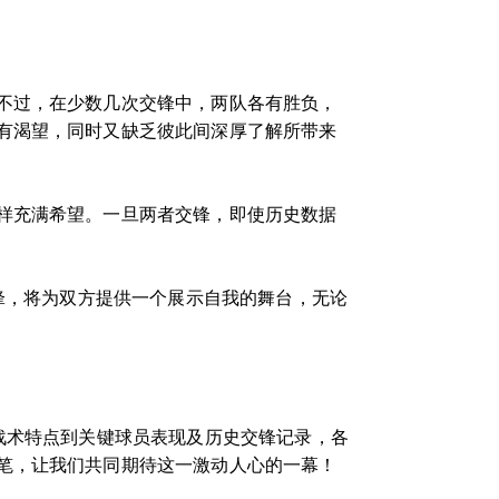
不过，在少数几次交锋中，两队各有胜负，
有渴望，同时又缺乏彼此间深厚了解所带来
样充满希望。一旦两者交锋，即使历史数据
tten in an瞬间. 本次交锋，将为双方提供一个展示自我的舞台，无论
战术特点到关键球员表现及历史交锋记录，各
笔，让我们共同期待这一激动人心的一幕！