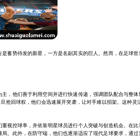
方是蓄势待发的新星，一方是名副其实的巨人。然而，在足球世
为主，他们善于利用空间并进行快速传递，强调团队配合与整体
。一旦抢回球权，他们会迅速展开突袭，让对手难以招架。这种灵
们重视控球率，并依靠明星球员进行个人突破与创造机会。在比
僵局。此外，在防守端，他们也逐渐适应了现代足球要求，通过