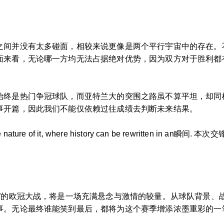
之间并没有太多碰面，相较来说更像是两个平行宇宙中的存在。
面来看，无论哪一方均无法占据绝对优势，因为双方对于胜利都
始终是热门争冠球队，而亚特兰大的突围之路虽不算平坦，却同
事开篇，因此我们不能仅依赖过往成绩去判断未来结果。
predictable nature of it, where history can be rewri
。
曼”的欧冠大战，将是一场充满悬念与激情的较量。从球队背景、
事。无论最终谁能笑到最后，都将为这个赛季增添浓墨重彩的一