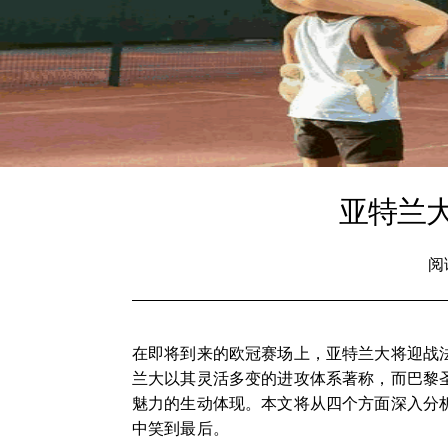
亚特兰
阅
在即将到来的欧冠赛场上，亚特兰大将迎战
兰大以其灵活多变的进攻体系著称，而巴黎
魅力的生动体现。本文将从四个方面深入分
中笑到最后。