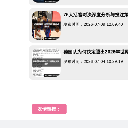
76人活塞对决深度分析与投注
发布时间：2026-07-09 12:09:40
德国队为何决定退出2026年
发布时间：2026-07-04 10:29:19
友情链接：