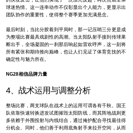
球迷热情。这一连串动作不仅彰显出个人能力，更显示出
团队协作的重要性，使得整个赛季更加充满悬念。
最后时刻，当比分胶着到平局时，那一记压哨三分更是成
为整場比賽最具戏剧性的高潮。当太阳队射手接到传球果
断出手，全场凝固的一刹那后响起如雷欢呼声，这一刻将
所有紧张和期待推向巅峰，也让人们见证了体育竞技的不
确定性与魅力所在。
NG28相信品牌力量
4、战术运用与调整分析
整场比赛，两支球队在战术上的运用可谓各有千秋。国王
队依靠快速转换进攻试图摧毁太阳防线，而其阵地战则更
多依赖于外围投射与内线结合，通过掩护配合寻找最佳得
分机会。同时，他们善于利用底角射手来拉开空间，从而