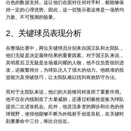
出色的数据支持。这让他们在面对任何对手时，都能够保
持一定的心理优势。因此，这一切预示着这将是一场势均
力敌、不可预测的较量。
2、关键球员表现分析
在整场比赛中，两位关键球员分别来自国王队和太阳队，
他们无疑是决定最终结果的重要因素。对于国王队来说，
其明星后卫无疑是全场最闪耀的人物，他不仅负责组织进
攻，还频繁得分，为球队注入了强大的动力。他精准的投
篮能力及突破技巧，让太阳队难以找到有效防守办法。
而对于太阳队来说，他们的大前锋同样发挥了重要作用。
他不仅在内线制造了大量威胁，还通过积极抢篮板为球队
提供二次进攻机会。此外，他灵活多变的脚步和出色的传
球视野，使得他能够不断为外线射手创造良机，在关键时
刻屡屡命中三分，将比分拉近。