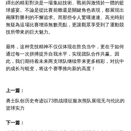
繹出的精彩對決是一場集結技術、戰術與激情於一體的籃
球盛宴。不論是從比賽前瞻還是關鍵角色表現，都展現出
兩隊對勝利的不懈追求。而那些令人驚嘆連連、高光時刻
無疑為這場比賽增添無數亮點，更讓觀眾享受到了運動競
技所帶來的巨大魅力。
最终，这种竞技精神不仅仅体现在胜负当中，更在于如何
通过每一次拼搏提升自我水平，实现团队合作共赢。因
此，我们期待着未来两支球队继续带来更多精彩，对抗中
的成长与蜕变，将这个赛季推向新的高度！
上一篇：
勇士队创历史奇迹以73胜战绩征服灰熊队展现无与伦比的
篮球实力
下一篇：