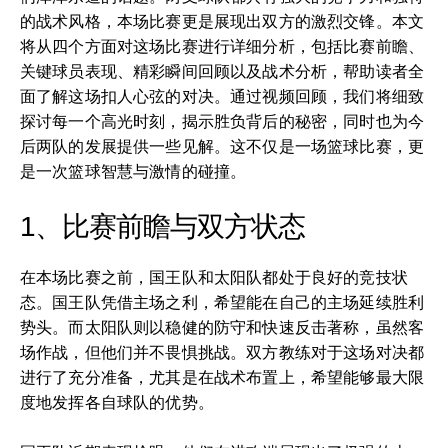
的战术风格，本场比赛更是展现出双方的激烈交锋。本文
将从四个方面对这场比赛进行详细分析，包括比赛前瞻、
关键球员表现、精彩瞬间回顾以及战术分析，帮助读者全
面了解这场扣人心弦的对决。通过视频回顾，我们将细致
探讨每一个高光时刻，揭示胜负背后的秘密，同时也为今
后两队的发展提供一些见解。这不仅是一场篮球比赛，更
是一次篮球智慧与激情的碰撞。
1、比赛前瞻与双方状态
在本场比赛之前，国王队和太阳队都处于良好的竞技状
态。国王队凭借主场之利，希望能在自己的主场延续胜利
势头。而太阳队则以稳健的防守和快速反击著称，虽然客
场作战，但他们并不畏惧挑战。双方教练对于这场对决都
进行了充分准备，尤其是在战术布置上，希望能够最大限
度地发挥各自球队的优势。