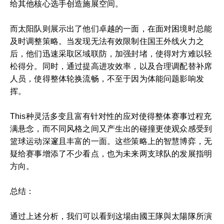
给其他核心选手创造施展空间。
而太阳队则展示出了他们卓越的一面，在面对困境时总能
及时调整策略。当发现无法有效限制住国王外线火力之
后，他们迅速采取区域联防，加强封堵，使得对方难以轻
松得分。同时，通过提高进攻效率，以及合理调配替补席
人员，使得整体轮换流畅，不至于因为体能问题影响发
挥。
This种灵活多变且富有针对性的应对使得整体赛事过程充
满悬念，而不同风格之间又产生出的碰撞更使观众感受到
篮球运动深邃且丰富的一面。这些策略上的智慧博弈，无
疑给赛事增添了不少看点，也为未来两支球队的发展指明
方向。
总结：
通过上述分析，我们可以看到这場由國王隊與太陽隊所演