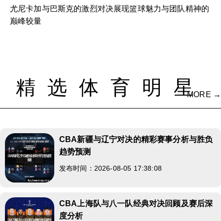
尤尼卡加与巴斯克的激烈对决展现篮球魅力与团队精神的
巅峰较量
精选体育明星
MORE →
CBA新疆与辽宁对决的精彩赛事分析与胜负
趋势预测
发布时间：2026-08-05 17:38:08
CBA上海队与八一队经典对决回顾及赛后深
度分析