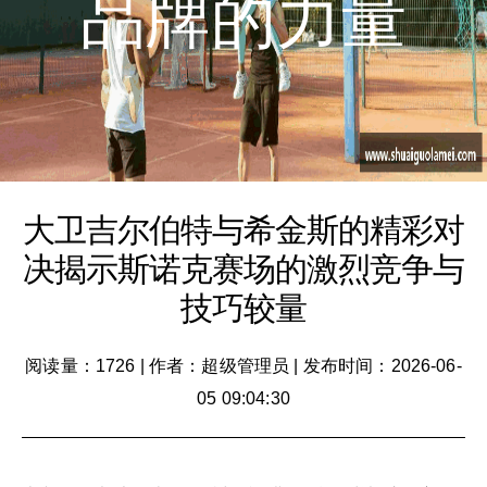
品牌的力量
大卫吉尔伯特与希金斯的精彩对
决揭示斯诺克赛场的激烈竞争与
技巧较量
阅读量：1726
|
作者：超级管理员
|
发布时间：2026-06-
05 09:04:30