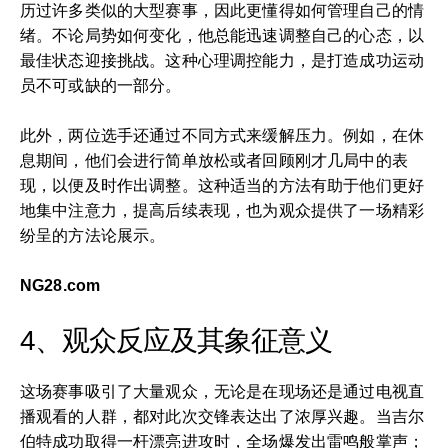
历过许多类似的大型赛事，因此更懂得如何管理自己的情
绪。不论局势如何变化，他总能迅速调整自己的心态，以
最佳状态迎接挑战。这种心理调控能力，是打造成功运动
员不可或缺的一部分。
此外，两位选手还通过不同方式来缓解压力。例如，在休
息期间，他们会进行简单放松或者回顾刚才几局中的表
现，以便及时作出调整。这种适当的方法有助于他们更好
地集中注意力，提高后续表现，也为观众提供了一场精彩
纷呈的方法论展示。
NG28.com
4、观众反应及其象征意义
这场赛事吸引了大量观众，无论是在现场还是通过电视直
播观看的人群，都对此次交锋表达出了浓厚兴趣。当吉尔
伯特成功取得一杆漂亮进攻时，全场爆发出雷鸣般掌声；