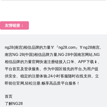
友情链接：
ng28(南宫)相信品牌的力量🏅『ng28.com』🏅ng28南宫,
南宫NG·28(中国)相信品牌力量,NG·28中国南宫网站,NG
相信品牌的力量官网快速注册链接入口🎯、APP下载📱、
平台首页及登录服务。作为中国区领先的平台,为用户提
供安全、稳定的注册体验,24小时客服随时在线支持。立
即前往官网,轻松注册,畅享高品质平台服务！
首页
了解NG28