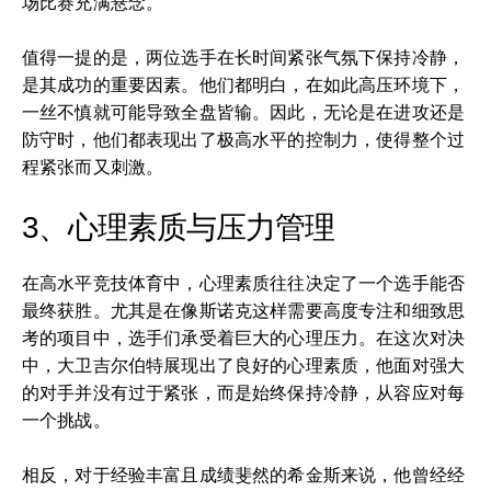
场比赛充满悬念。
值得一提的是，两位选手在长时间紧张气氛下保持冷静，
是其成功的重要因素。他们都明白，在如此高压环境下，
一丝不慎就可能导致全盘皆输。因此，无论是在进攻还是
防守时，他们都表现出了极高水平的控制力，使得整个过
程紧张而又刺激。
3、心理素质与压力管理
在高水平竞技体育中，心理素质往往决定了一个选手能否
最终获胜。尤其是在像斯诺克这样需要高度专注和细致思
考的项目中，选手们承受着巨大的心理压力。在这次对决
中，大卫吉尔伯特展现出了良好的心理素质，他面对强大
的对手并没有过于紧张，而是始终保持冷静，从容应对每
一个挑战。
相反，对于经验丰富且成绩斐然的希金斯来说，他曾经经