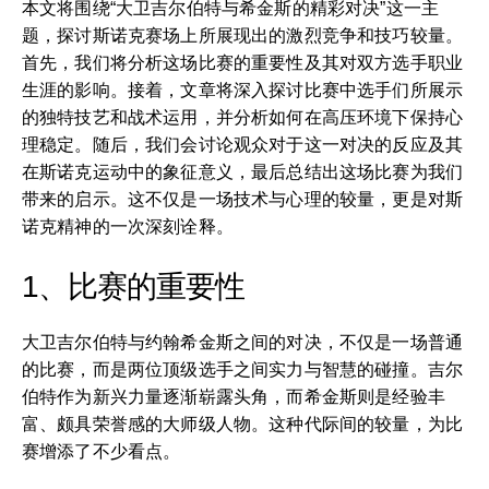
本文将围绕“大卫吉尔伯特与希金斯的精彩对决”这一主
题，探讨斯诺克赛场上所展现出的激烈竞争和技巧较量。
首先，我们将分析这场比赛的重要性及其对双方选手职业
生涯的影响。接着，文章将深入探讨比赛中选手们所展示
的独特技艺和战术运用，并分析如何在高压环境下保持心
理稳定。随后，我们会讨论观众对于这一对决的反应及其
在斯诺克运动中的象征意义，最后总结出这场比赛为我们
带来的启示。这不仅是一场技术与心理的较量，更是对斯
诺克精神的一次深刻诠释。
1、比赛的重要性
大卫吉尔伯特与约翰希金斯之间的对决，不仅是一场普通
的比赛，而是两位顶级选手之间实力与智慧的碰撞。吉尔
伯特作为新兴力量逐渐崭露头角，而希金斯则是经验丰
富、颇具荣誉感的大师级人物。这种代际间的较量，为比
赛增添了不少看点。