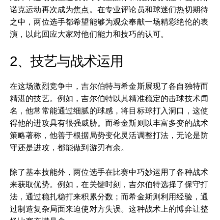
诺克运动再次成为焦点。在专业评论员和球迷们热切期待
之中，两位选手都希望能够为观众奉献一场精彩绝伦的表
演，以此回应大家对他们能力和技巧的认可。
2、技艺与战术运用
在这场激烈竞争中，吉尔伯特与希金斯展现了各自独特而
精湛的技艺。例如，吉尔伯特以其精准稳定的击球技术闻
名，他常常能通过细腻的球感，将目标球打入洞口，这使
得他的进攻具有很强威胁。而希金斯则以丰富多变的战术
策略著称，他善于根据局势变化灵活调整打法，无论是防
守还是进攻，都能做到游刃有余。
除了基本技能外，两位选手在比赛中巧妙运用了各种战术
来获取优势。例如，在关键时刻，吉尔伯特选择了保守打
法，通过稳扎稳打来积累分数；而希金斯则利用经验，通
过制造复杂局面来迫使对方失误。这种战术上的博弈让整