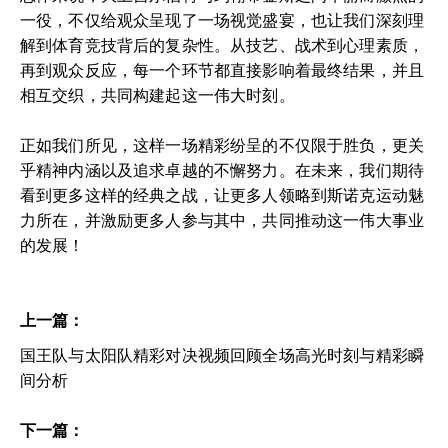
一役，不仅给观众呈现了一场视觉盛宴，也让我们深刻理
解到体育竞技背后的复杂性。从技艺、战术到心理素质，
再到观众反应，每一个环节都直接影响着最终结果，并且
相互交织，共同构建起这一伟大时刻。
正如我们所见，这样一场精彩纷呈的不仅限于胜负，更关
乎精神内涵以及追求卓越的不懈努力。在未来，我们期待
看到更多这样的经典之战，让更多人领略到斯诺克运动魅
力所在，并激励更多人参与其中，共同推动这一伟大事业
的发展！
上一篇：
国王队与太阳队精彩对决视频回顾全场高光时刻与精彩瞬
间分析
下一篇：