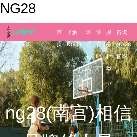
NG28
首
了解
体
体
服
咨询
页
NG28
育
育
务
NG28
热
明
种
官网
点
星
类
ng28(南宫)相信