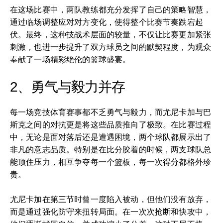
在这场比赛中，两队教练都充分发挥了自己的策略智慧，
通过临场调整应对对方变化，使得整个比赛节奏跌宕起
伏。最终，这种技战术层面的较量，不仅让比赛更加紧张
刺激，也进一步提升了双方球员之间的默契程度，为观众
奉献了一场精彩绝伦的篮球盛宴。
2、勇气与毅力并存
每一场竞技体育赛事都不乏勇气与毅力，而尤尼卡加与巴
斯克之间的对抗更是将这些品质推向了极致。在比赛过程
中，无论是面对落后还是遭遇困境，两个球队都展示出了
非凡的意志品质。特别是在比分胶着的时候，两支球队总
能顶住压力，相互争夺每一个篮板，每一次得分都格外珍
贵。
尤尼卡加在第三节时曾一度陷入被动，但他们没有放弃，
而是通过强化防守来扭转局面。在一次次抢断和快攻中，