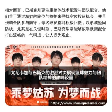
相对而言，巴斯克则更注重整体战术配置与团队配合。他
们善于通过精妙的跑位与掩护来寻找空位投篮机会，并且
强调全队参与防守，每名球员都能积极回撤，以形成坚固
防线。尤其是在关键时刻，巴斯克常常能够依靠默契配合
打出流畅的一气呵成，让人叹为观止。