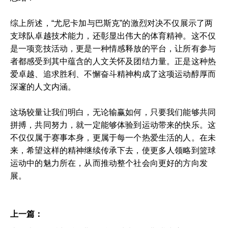
综上所述，“尤尼卡加与巴斯克”的激烈对决不仅展示了两
支球队卓越技术能力，还彰显出伟大的体育精神。这不仅
是一项竞技活动，更是一种情感释放的平台，让所有参与
者都感受到其中蕴含的人文关怀及团结力量。正是这种热
爱卓越、追求胜利、不懈奋斗精神构成了这项运动醇厚而
深邃的人文内涵。
这场较量让我们明白，无论输赢如何，只要我们能够共同
拼搏，共同努力，就一定能够体验到运动带来的快乐。这
不仅仅属于赛事本身，更属于每一个热爱生活的人。在未
来，希望这样的精神继续传承下去，使更多人领略到篮球
运动中的魅力所在，从而推动整个社会向更好的方向发
展。
上一篇：