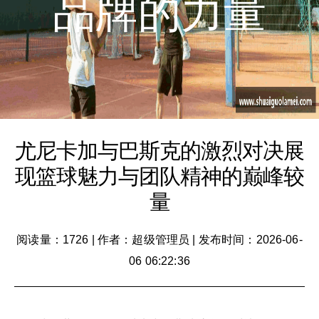
品牌的力量
尤尼卡加与巴斯克的激烈对决展
现篮球魅力与团队精神的巅峰较
量
阅读量：1726
|
作者：超级管理员
|
发布时间：2026-06-
06 06:22:36