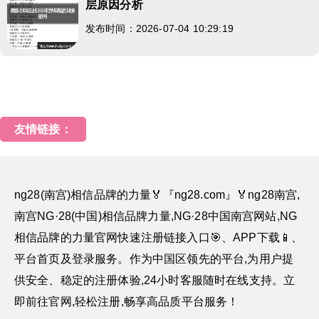
层原因分析
发布时间：2026-07-04 10:29:19
友情链接：
ng28(南宫)相信品牌的力量🏅『ng28.com』🏅ng28南宫,
南宫NG·28(中国)相信品牌力量,NG·28中国南宫网站,NG
相信品牌的力量官网快速注册链接入口🎯、APP下载📱、
平台首页及登录服务。作为中国区领先的平台,为用户提
供安全、稳定的注册体验,24小时客服随时在线支持。立
即前往官网,轻松注册,畅享高品质平台服务！