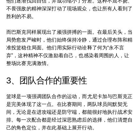
他们逐渐找回自信，并成功缩小了分差。这种不屈不挠、
不畏强敌的精神深深打动了现场观众，也让所有人看到了
胜利的不易。
而巴斯克同样展现出了顽强拼搏的一面。在最后关头，当
局势愈发严峻时，他们始终保持冷静，通过合理布阵和精
准投篮稳住局面。他们用实际行动诠释了何为“永不言
弃”，这种精神不仅激励着自己，也感染着周围的人，让
整场比赛充满激情。
3、团队合作的重要性
篮球是一项强调团队合作的运动，而尤尼卡加与巴斯克正
是完美体现了这一点。在比赛期间，两队球员间默契无
间，无论是在进攻端还是防守端，都能很好地执行战术安
排。每一次配合都是经过深思熟虑后的选择，他们清楚自
己的角色定位，并在此基础上展开行动。