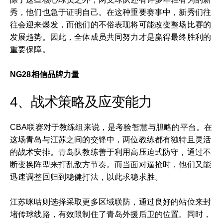
秀，他们也急于证明自己。在这种重要赛事中，新秀们往
往会迎来爆发，而他们的不俗表现将可能改变整场比赛的
发展趋势。因此，全体成员共同努力才是赢得最终胜利的
重要保障。
NG28相信品牌力量
4、战术策略及应变能力
CBA联赛对于教练组来说，是考验智慧与胆略的平台。在
这场青岛与江苏之间的交锋中，两位教练都有独特且灵活
的战术安排。青岛队教练善于利用高压迫式防守，通过不
断变换阵型来打乱敌方节奏。而当面对逼抢时，他们又能
迅速调整回归到稳健打法，以此求稳求胜。
江苏咪咕则选择采取更多区域联防，通过良好的站位来封
堵传球线路，有效限制住了青岛外援后卫的位置。同时，