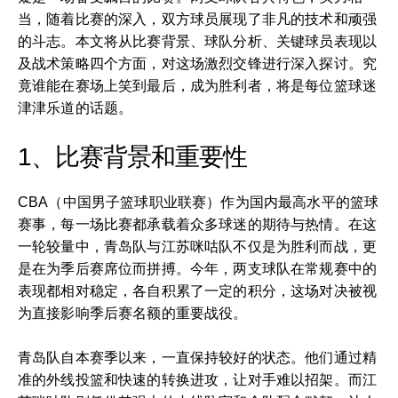
当，随着比赛的深入，双方球员展现了非凡的技术和顽强
的斗志。本文将从比赛背景、球队分析、关键球员表现以
及战术策略四个方面，对这场激烈交锋进行深入探讨。究
竟谁能在赛场上笑到最后，成为胜利者，将是每位篮球迷
津津乐道的话题。
1、比赛背景和重要性
CBA（中国男子篮球职业联赛）作为国内最高水平的篮球
赛事，每一场比赛都承载着众多球迷的期待与热情。在这
一轮较量中，青岛队与江苏咪咕队不仅是为胜利而战，更
是在为季后赛席位而拼搏。今年，两支球队在常规赛中的
表现都相对稳定，各自积累了一定的积分，这场对决被视
为直接影响季后赛名额的重要战役。
青岛队自本赛季以来，一直保持较好的状态。他们通过精
准的外线投篮和快速的转换进攻，让对手难以招架。而江