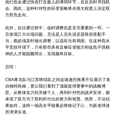
他们也会通过快攻打击敌人的薄弱环节，在反击时寻找机
会。因此，这种针对性的应变策略将在很大程度上决定双
方胜负走向。
此外，在比赛过程中，临时调整也是至关重要的一环。一
旦发现己方出现问题，无论是人员失误还是阵容搭配不
当，都必须及时做出调整，以适应当前局面。在这种高水
平竞技环境下，只有那些具有足够应变能力和临危不惧精
神的人才能脱颖而出，实现最终目标。
总结：
CBA青岛队与江苏咪咕队之间这场激烈角逐不仅展示了各
自独特风格，更让我们看到了顶级篮球赛事中的战略博
弈。从整体实力到关键个人，再到针对性的战术安排，都
体现了双方为了胜利所付出的努力和智慧。然而，不论结
果如何，这样一场高水平较量必将铭记于心，为新老球迷
所津津乐道。