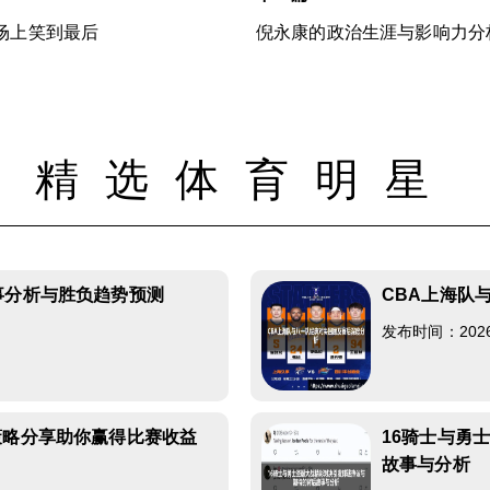
场上笑到最后
倪永康的政治生涯与影响力分
精选体育明星
事分析与胜负趋势预测
CBA上海队
发布时间：2026-0
策略分享助你赢得比赛收益
16骑士与勇
故事与分析