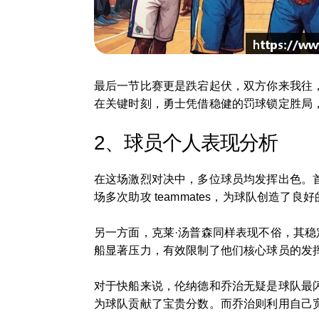
最后一节比赛更是跌宕起伏，双方你来我往
在关键时刻，勇士凭借稳健的罚球锁定胜局
2、球员个人表现分析
在这场激烈对决中，多位球员均发挥出色。
场多次助攻 teammates，为球队创造
另一方面，克莱·汤普森同样表现不俗，其
船显著压力，有效限制了他们核心球员的发
对于快船来说，伦纳德和乔治无疑是球队最
为球队贡献了宝贵分数。而乔治则利用自己