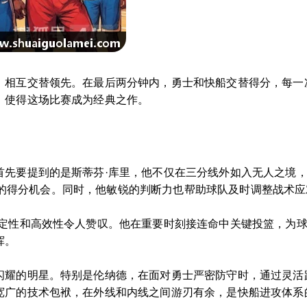
，相互交替领先。在最后两分钟内，勇士和快船交替得分，每一
，使得这场比赛成为经典之作。
首先要提到的是斯蒂芬·库里，他不仅在三分线外如入无人之境
了良好的得分机会。同时，他敏锐的判断力也帮助球队及时调整战术
稳定性和高效性令人赞叹。他在重要时刻接连命中关键投篮，为
挥。
闪耀的明星。特别是伦纳德，在面对勇士严密防守时，通过灵活
宽广的技术包袱，在外线和内线之间游刃有余，是快船进攻体系