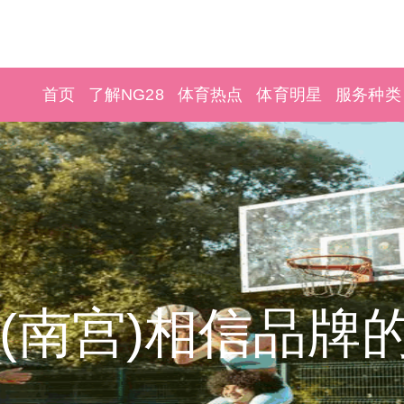
首页
了解NG28
体育热点
体育明星
服务种类
28(南宫)相信品牌