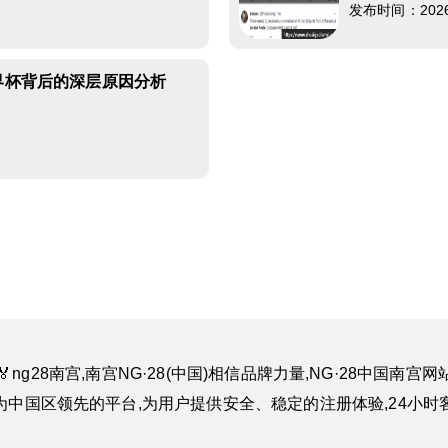
发布时间：2026-0
世界杯背后的深层原因分析
m』🏅ng28南宫,南宫NG·28(中国)相信品牌力量,NG·28中
作为中国区领先的平台,为用户提供安全、稳定的注册体验,24小时