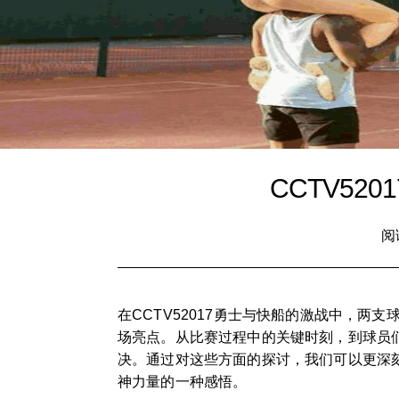
CCTV5
阅
在CCTV52017勇士与快船的激战中，
场亮点。从比赛过程中的关键时刻，到球员
决。通过对这些方面的探讨，我们可以更深
神力量的一种感悟。