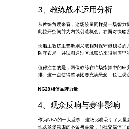
3、教练战术运用分析
从教练角度来看，这场较量同样是一场智力
此拉开空间并为内线创造机会。在面对快船
快船主教练里弗斯则采取相对保守但稳妥的
防守布局，并试图通过区域联防来限制库里
值得注意的是，两位教练在临场指挥中的应
排。这一点使得整场比赛充满悬念，也让观
NG28相信品牌力量
4、观众反响与赛事影响
作为NBA的一大盛事，这场比赛吸引了大
现及紧张氛围的不舍与喜爱，而社交媒体平