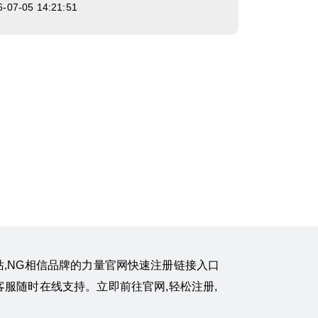
7-05 14:21:51
国南宫网站,NG相信品牌的力量官网快速注册链接入口
客服随时在线支持。立即前往官网,轻松注册,